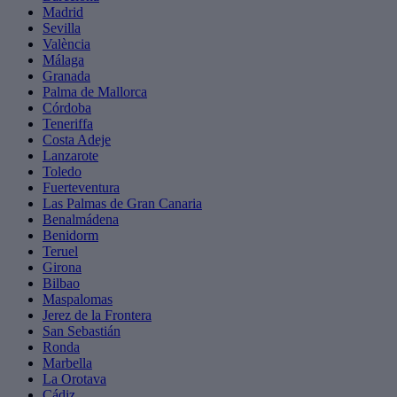
Madrid
Sevilla
València
Málaga
Granada
Palma de Mallorca
Córdoba
Teneriffa
Costa Adeje
Lanzarote
Toledo
Fuerteventura
Las Palmas de Gran Canaria
Benalmádena
Benidorm
Teruel
Girona
Bilbao
Maspalomas
Jerez de la Frontera
San Sebastián
Ronda
Marbella
La Orotava
Cádiz