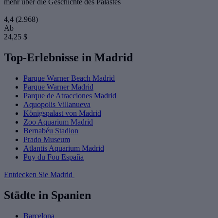
mehr über die Geschichte des Palastes
4,4
(2.968)
Ab
24,25 $
Top-Erlebnisse in Madrid
Parque Warner Beach Madrid
Parque Warner Madrid
Parque de Atracciones Madrid
Aquopolis Villanueva
Königspalast von Madrid
Zoo Aquarium Madrid
Bernabéu Stadion
Prado Museum
Atlantis Aquarium Madrid
Puy du Fou España
Entdecken Sie Madrid
Städte in Spanien
Barcelona