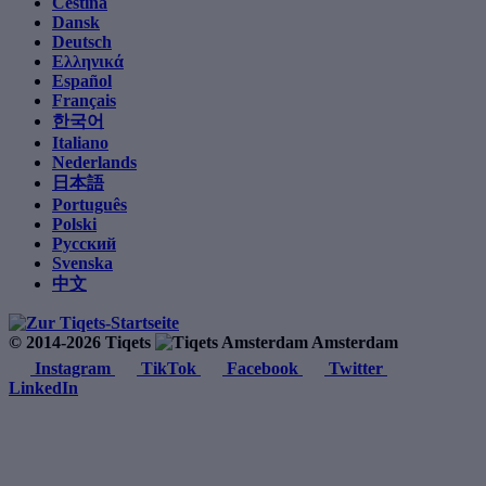
Čeština
Dansk
Deutsch
Ελληνικά
Español
Français
한국어
Italiano
Nederlands
日本語
Português
Polski
Русский
Svenska
中文
© 2014-2026 Tiqets
Amsterdam
Instagram
TikTok
Facebook
Twitter
LinkedIn