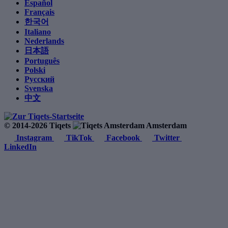
Español
Français
한국어
Italiano
Nederlands
日本語
Português
Polski
Русский
Svenska
中文
© 2014-2026 Tiqets
Amsterdam
Instagram
TikTok
Facebook
Twitter
LinkedIn