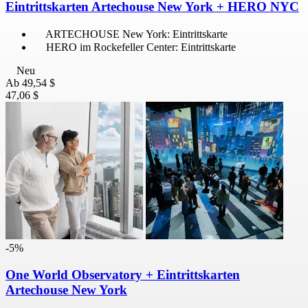
Eintrittskarten Artechouse New York + HERO NYC
ARTECHOUSE New York: Eintrittskarte
HERO im Rockefeller Center: Eintrittskarte
Neu
Ab
49,54 $
47,06 $
-5%
One World Observatory + Eintrittskarten
Artechouse New York