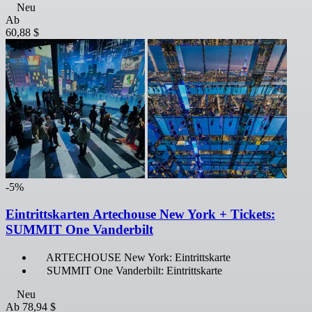
Neu
Ab
60,88 $
-5%
Eintrittskarten Artechouse New York + Tickets:
SUMMIT One Vanderbilt
ARTECHOUSE New York: Eintrittskarte
SUMMIT One Vanderbilt: Eintrittskarte
Neu
Ab
78,94 $