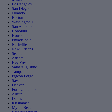
Los Angeles
San Diego
Orlando
Boston
Washington D.C.
San Antonio
Honolulu
Houston
Philadelphia
Nashville
New Orleans
Seattle
Atlanta
Key West
Saint Augustine
Tampa
Pigeon Forge
Savannah
Denver
Fort Lauderdale
Austin
Dallas
Kissimmee
Myrtle Beach