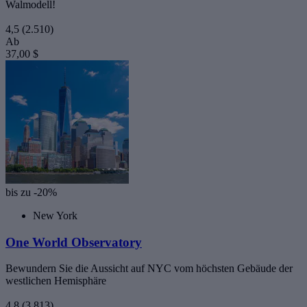
Walmodell!
4,5
(2.510)
Ab
37,00 $
bis zu -20%
New York
One World Observatory
Bewundern Sie die Aussicht auf NYC vom höchsten Gebäude der
westlichen Hemisphäre
4,8
(3.813)