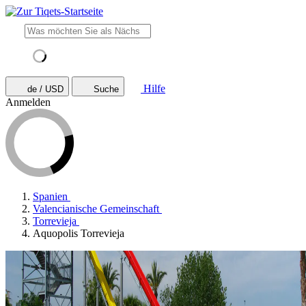
Hilfe
de / USD
Suche
Anmelden
Spanien
Valencianische Gemeinschaft
Torrevieja
Aquopolis Torrevieja