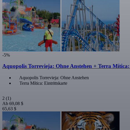
-5%
Aquopolis Torrevieja: Ohne Anstehen + Terra Mítica: 
Aquopolis Torrevieja: Ohne Anstehen
Terra Mítica: Eintrittskarte
2
(1)
Ab
69,08 $
65,63 $