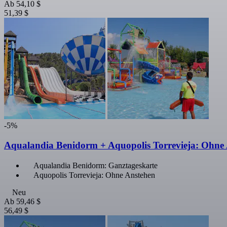
Ab
54,10 $
51,39 $
-5%
Aqualandia Benidorm + Aquopolis Torrevieja: Ohne
Aqualandia Benidorm: Ganztageskarte
Aquopolis Torrevieja: Ohne Anstehen
Neu
Ab
59,46 $
56,49 $