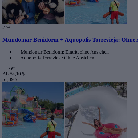
-5%
Mundomar Benidorm + Aquopolis Torrevieja: Ohne 
Mundomar Benidorm: Eintritt ohne Anstehen
Aquopolis Torrevieja: Ohne Anstehen
Neu
Ab
54,10 $
51,39 $