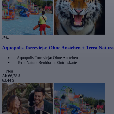
-5%
Aquopolis Torrevieja: Ohne Anstehen + Terra Natur
Aquopolis Torrevieja: Ohne Anstehen
Terra Natura Benidorm: Eintrittskarte
Neu
Ab
66,78 $
63,44 $