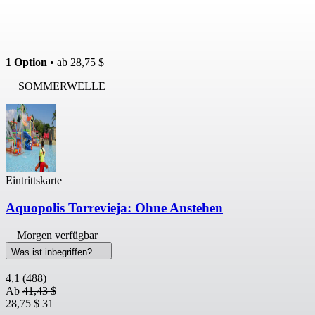
1 Option
• ab
28,75 $
SOMMERWELLE
Eintrittskarte
Aquopolis Torrevieja: Ohne Anstehen
Morgen verfügbar
Was ist inbegriffen?
4,1
(488)
Ab
41,43 $
28,75 $
31