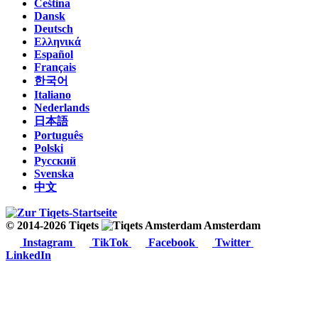
Čeština
Dansk
Deutsch
Ελληνικά
Español
Français
한국어
Italiano
Nederlands
日本語
Português
Polski
Русский
Svenska
中文
© 2014-2026 Tiqets
Amsterdam
Instagram
TikTok
Facebook
Twitter
LinkedIn