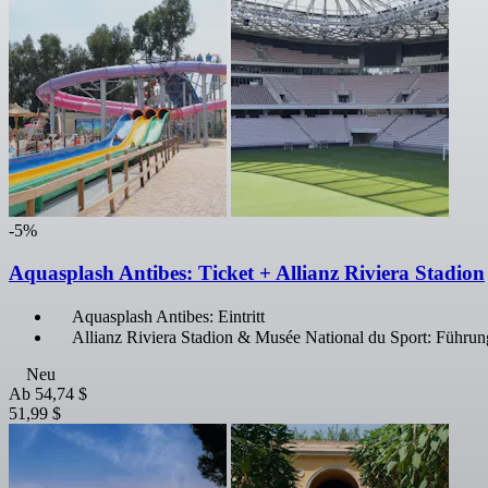
-5%
Aquasplash Antibes: Ticket + Allianz Riviera Stadion
Aquasplash Antibes: Eintritt
Allianz Riviera Stadion & Musée National du Sport: Führun
Neu
Ab
54,74 $
51,99 $