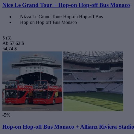
Nice Le Grand Tour + Hop-on Hop-off Bus Monaco
Nizza Le Grand Tour: Hop-on Hop-off Bus
Hop-on Hop-off-Bus Monaco
5
(3)
Ab
57,62 $
54,74 $
-5%
Hop-on Hop-off Bus Monaco + Allianz Riviera Stadi