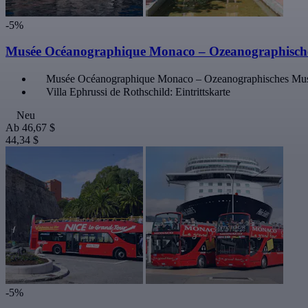
-5%
Musée Océanographique Monaco – Ozeanographisches M
Musée Océanographique Monaco – Ozeanographisches Museu
Villa Ephrussi de Rothschild: Eintrittskarte
Neu
Ab
46,67 $
44,34 $
-5%