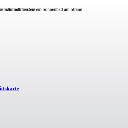
ale oder nehmen Sie ein Sonnenbad am Strand
infach noch besser!
ttskarte