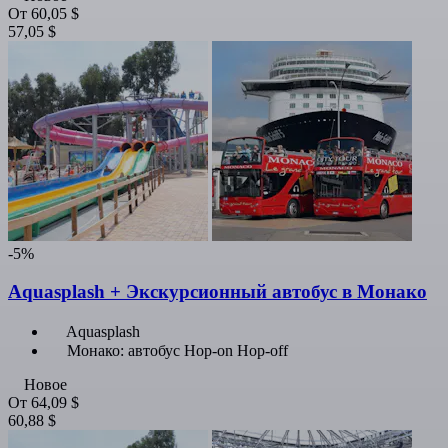
От
60,05 $
57,05 $
-5%
Aquasplash + Экскурсионный автобус в Монако
Aquasplash
Монако: автобус Hop-on Hop-off
Новое
От
64,09 $
60,88 $