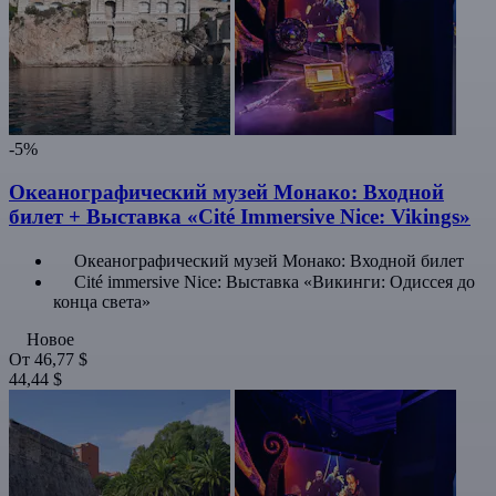
-5%
Океанографический музей Монако: Входной
билет + Выставка «Cité Immersive Nice: Vikings»
Океанографический музей Монако: Входной билет
Cité immersive Nice: Выставка «Викинги: Одиссея до
конца света»
Новое
От
46,77 $
44,44 $