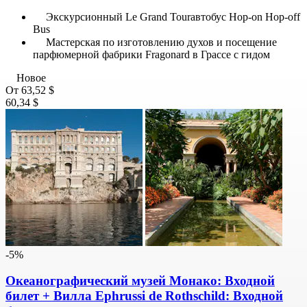
Экскурсионный Le Grand Tourавтобус Hop-on Hop-off
Bus
Мастерская по изготовлению духов и посещение
парфюмерной фабрики Fragonard в Грассе с гидом
Новое
От
63,52 $
60,34 $
-5%
Океанографический музей Монако: Входной
билет + Вилла Ephrussi de Rothschild: Входной