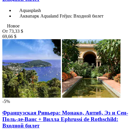
Aquasplash
Аквапарк Aqualand Fréjus: Входной билет
Новое
От
73,33 $
69,66 $
-5%
Французская Ривьера: Монако, Антиб, Эз и Сен-
Поль-де-Ванс + Вилла Ephrussi de Rothschild:
Входной билет