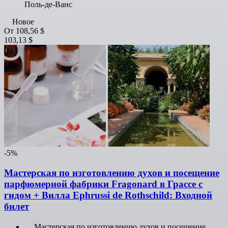
Поль-де-Ванс
Новое
От
108,56 $
103,13 $
-5%
Мастерская по изготовлению духов и посещение
парфюмерной фабрики Fragonard в Грассе с
гидом + Вилла Ephrussi de Rothschild: Входной
билет
Мастерская по изготовлению духов и посещение