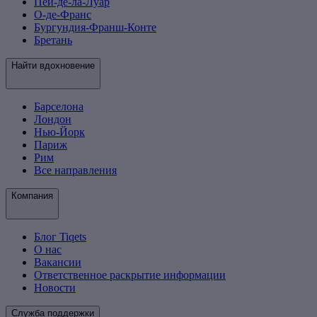
Пеи-де-ла-Луар
О-де-Франс
Бургундия-Франш-Конте
Бретань
Найти вдохновение
Барселона
Лондон
Нью-Йорк
Париж
Рим
Все направления
Компания
Блог Tiqets
О нас
Вакансии
Ответственное раскрытие информации
Новости
Служба поддержки