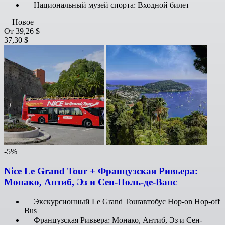
Национальный музей спорта: Входной билет
Новое
От
39,26 $
37,30 $
-5%
Nice Le Grand Tour + Французская Ривьера:
Монако, Антиб, Эз и Сен-Поль-де-Ванс
Экскурсионный Le Grand Tourавтобус Hop-on Hop-off
Bus
Французская Ривьера: Монако, Антиб, Эз и Сен-