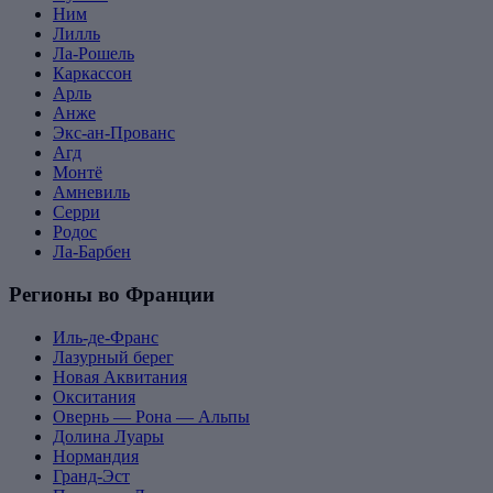
Ним
Лилль
Ла-Рошель
Каркассон
Арль
Анже
Экс-ан-Прованс
Агд
Монтё
Амневиль
Серри
Родос
Ла-Барбен
Регионы во Франции
Иль-де-Франс
Лазурный берег
Новая Аквитания
Окситания
Овернь — Рона — Альпы
Долина Луары
Нормандия
Гранд-Эст