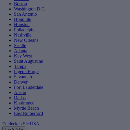
Boston
Washington D.C.
San Antonio
Honolulu
Houston
Philadelphia
Nashville
New Orleans
Seattle
Atlanta
Key West
Saint Augustine
Tampa
Pigeon Forge
Savannah
Denver
Fort Lauderdale
Austin
Dallas
Kissimmee
Myrtle Beach
East Rutherford
Entdecken Sie USA
Top-Städte