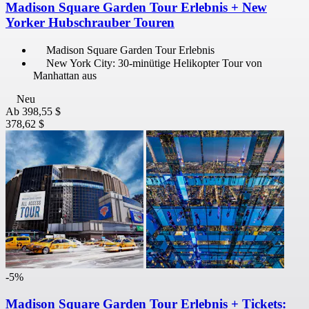
Madison Square Garden Tour Erlebnis + New
Yorker Hubschrauber Touren
Madison Square Garden Tour Erlebnis
New York City: 30-minütige Helikopter Tour von
Manhattan aus
Neu
Ab
398,55 $
378,62 $
-5%
Madison Square Garden Tour Erlebnis + Tickets: