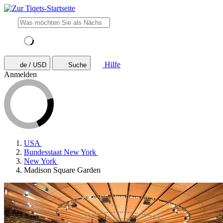
Hilfe
de / USD
Suche
Anmelden
USA
Bundesstaat New York
New York
Madison Square Garden