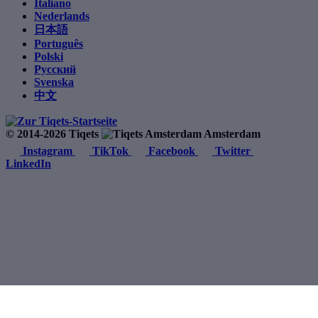
Italiano
Nederlands
日本語
Português
Polski
Русский
Svenska
中文
© 2014-2026 Tiqets
Amsterdam
Instagram
TikTok
Facebook
Twitter
LinkedIn