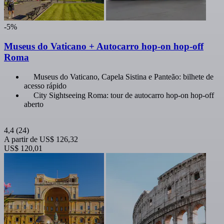
-5%
Museus do Vaticano + Autocarro hop-on hop-off
Roma
Museus do Vaticano, Capela Sistina e Panteão: bilhete de
acesso rápido
City Sightseeing Roma: tour de autocarro hop-on hop-off
aberto
4,4
(24)
A partir de
US$ 126,32
US$ 120,01