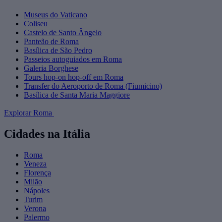
Museus do Vaticano
Coliseu
Castelo de Santo Ângelo
Panteão de Roma
Basílica de São Pedro
Passeios autoguiados em Roma
Galeria Borghese
Tours hop-on hop-off em Roma
Transfer do Aeroporto de Roma (Fiumicino)
Basílica de Santa Maria Maggiore
Explorar Roma
Cidades na Itália
Roma
Veneza
Florença
Milão
Nápoles
Turim
Verona
Palermo