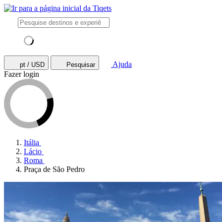
Ajuda
pt / USD
Pesquisar
Fazer login
Itália
Lácio
Roma
Praça de São Pedro