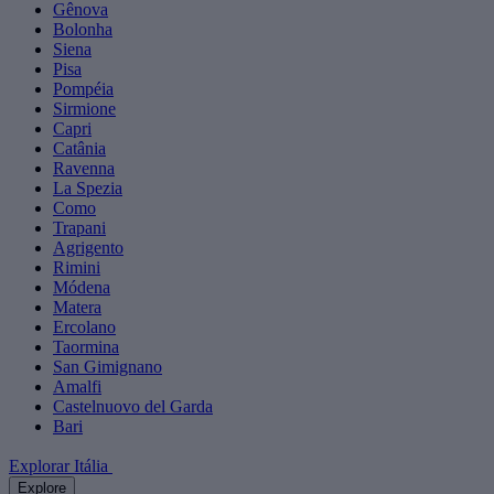
Gênova
Bolonha
Siena
Pisa
Pompéia
Sirmione
Capri
Catânia
Ravenna
La Spezia
Como
Trapani
Agrigento
Rimini
Módena
Matera
Ercolano
Taormina
San Gimignano
Amalfi
Castelnuovo del Garda
Bari
Explorar Itália
Explore