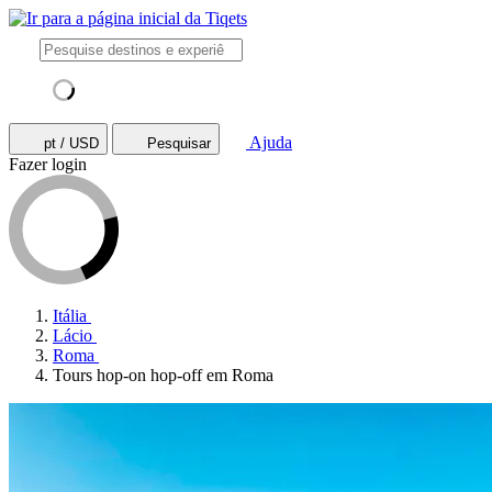
Ajuda
pt / USD
Pesquisar
Fazer login
Itália
Lácio
Roma
Tours hop-on hop-off em Roma