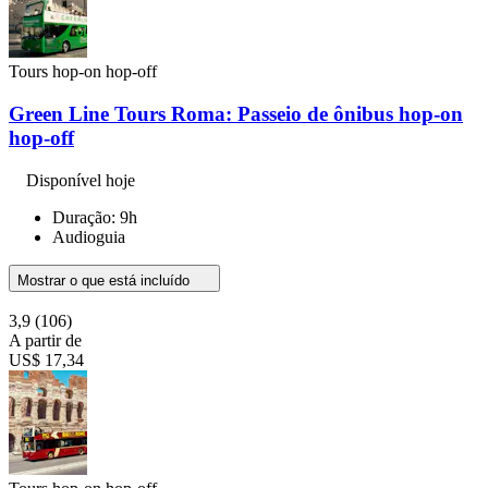
Tours hop-on hop-off
Green Line Tours Roma: Passeio de ônibus hop-on
hop-off
Disponível hoje
Duração: 9h
Audioguia
Mostrar o que está incluído
3,9
(106)
A partir de
US$ 17,34