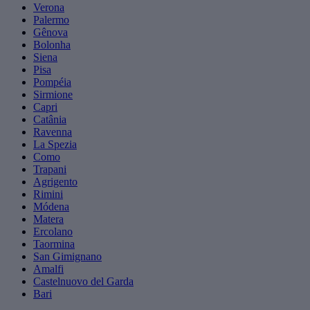
Verona
Palermo
Gênova
Bolonha
Siena
Pisa
Pompéia
Sirmione
Capri
Catânia
Ravenna
La Spezia
Como
Trapani
Agrigento
Rimini
Módena
Matera
Ercolano
Taormina
San Gimignano
Amalfi
Castelnuovo del Garda
Bari