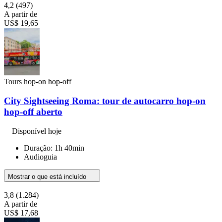
4,2
(497)
A partir de
US$ 19,65
Tours hop-on hop-off
City Sightseeing Roma: tour de autocarro hop-on
hop-off aberto
Disponível hoje
Duração: 1h 40min
Audioguia
Mostrar o que está incluído
3,8
(1.284)
A partir de
US$ 17,68