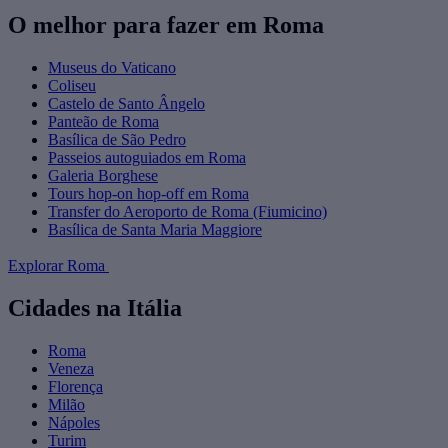
O melhor para fazer em Roma
Museus do Vaticano
Coliseu
Castelo de Santo Ângelo
Panteão de Roma
Basílica de São Pedro
Passeios autoguiados em Roma
Galeria Borghese
Tours hop-on hop-off em Roma
Transfer do Aeroporto de Roma (Fiumicino)
Basílica de Santa Maria Maggiore
Explorar Roma
Cidades na Itália
Roma
Veneza
Florença
Milão
Nápoles
Turim