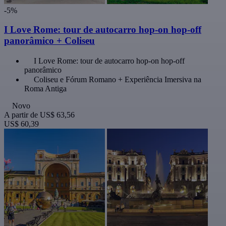
-5%
I Love Rome: tour de autocarro hop-on hop-off
panorâmico + Coliseu
I Love Rome: tour de autocarro hop-on hop-off
panorâmico
Coliseu e Fórum Romano + Experiência Imersiva na
Roma Antiga
Novo
A partir de
US$ 63,56
US$ 60,39