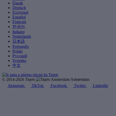
Dansk
Deutsch
Ελληνικά
Español
Français
한국어
Italiano
Nederlands
日本語
Português
Polski
Русский
Svenska
中文
© 2014-2026 Tiqets
Amsterdam
Instagram
TikTok
Facebook
Twitter
LinkedIn