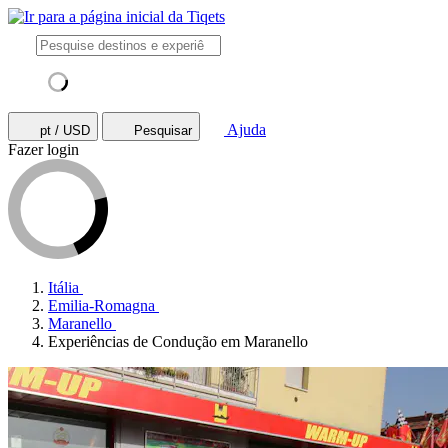
Ajuda
pt / USD
Pesquisar
Fazer login
Itália
Emilia-Romagna
Maranello
Experiências de Condução em Maranello