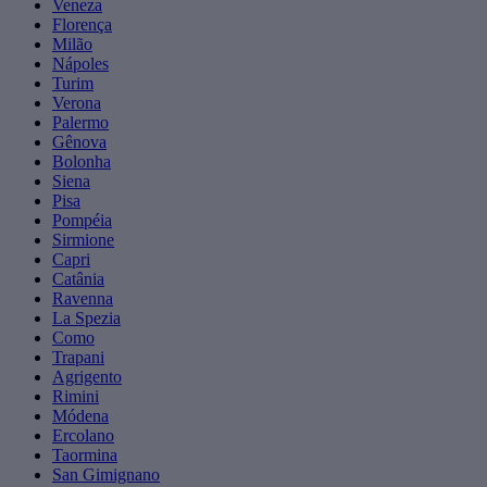
Veneza
Florença
Milão
Nápoles
Turim
Verona
Palermo
Gênova
Bolonha
Siena
Pisa
Pompéia
Sirmione
Capri
Catânia
Ravenna
La Spezia
Como
Trapani
Agrigento
Rimini
Módena
Ercolano
Taormina
San Gimignano