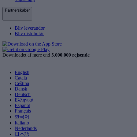
Partnerskaber
Bliv leverandør
Bliv distributør
Downloadet af mere end
5.000.000 rejsende
English
Català
Čeština
Dansk
Deutsch
Ελληνικά
Español
Français
한국어
Italiano
Nederlands
日本語