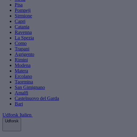
Pisa
Pompeji
Sirmione
Capri
Catania
Ravenna
La Spezia
Como
Trapani
Agrigento
Rimini
Modena
Matera
Ercolano
Taormina
San Gimignano
Amalfi
Castelnuovo del Garda
Bari
Udforsk Italien
Udforsk