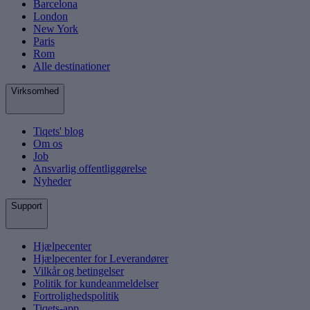
Barcelona
London
New York
Paris
Rom
Alle destinationer
Virksomhed
Tiqets' blog
Om os
Job
Ansvarlig offentliggørelse
Nyheder
Support
Hjælpecenter
Hjælpecenter for Leverandører
Vilkår og betingelser
Politik for kundeanmeldelser
Fortrolighedspolitik
Tiqets-app