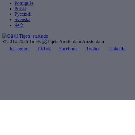
Português
Polski
Русский
Svenska
中文
© 2014-2026 Tiqets
Amsterdam
Instagram
TikTok
Facebook
Twitter
LinkedIn