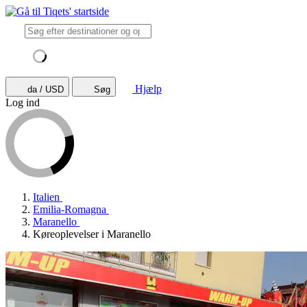
Hjælp
da / USD
Søg
Log ind
Italien
Emilia-Romagna
Maranello
Køreoplevelser i Maranello