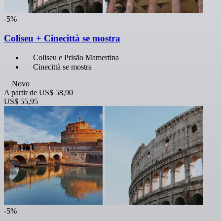
-5%
Coliseu + Cinecittà se mostra
Coliseu e Prisão Mamertina
Cinecittà se mostra
Novo
A partir de
US$ 58,90
US$ 55,95
-5%