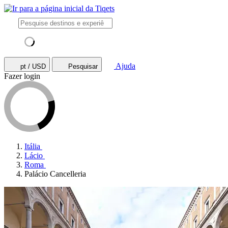
Ajuda
pt / USD
Pesquisar
Fazer login
Itália
Lácio
Roma
Palácio Cancelleria