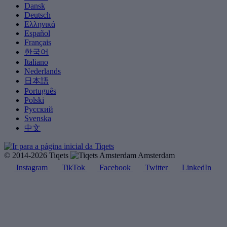
Dansk
Deutsch
Ελληνικά
Español
Français
한국어
Italiano
Nederlands
日本語
Português
Polski
Русский
Svenska
中文
© 2014-2026 Tiqets
Amsterdam
Instagram
TikTok
Facebook
Twitter
LinkedIn