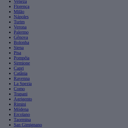
Veneza
Florença
Milão
Nápoles
Turim
Verona
Palermo
Gênova
Bolonha
Siena
Pisa
Pompéia
Sirmione
Capri
Catânia
Ravenna
La Spezia
Como
Trapani
Agrigento
Rimini
Módena
Ercolano
Taormina
San Gimignano