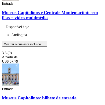
Entrada
Museus Capitolinos e Centrale Montemartini: sem
filas + vídeo multimédia
Disponível hoje
Audioguia
Mostrar o que está incluído
3,8
(9)
A partir de
US$ 57,79
Entrada
Museus Capitolinos: bilhete de entrada