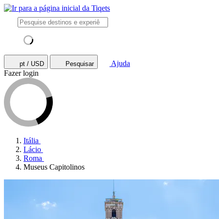
Ajuda
pt / USD
Pesquisar
Fazer login
Itália
Lácio
Roma
Museus Capitolinos