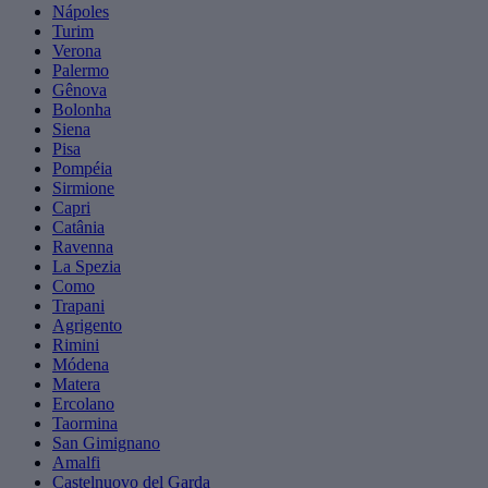
Nápoles
Turim
Verona
Palermo
Gênova
Bolonha
Siena
Pisa
Pompéia
Sirmione
Capri
Catânia
Ravenna
La Spezia
Como
Trapani
Agrigento
Rimini
Módena
Matera
Ercolano
Taormina
San Gimignano
Amalfi
Castelnuovo del Garda