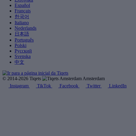
Español
Français
한국어
Italiano
Nederlands
日本語
Português
Polski
Русский
Svenska
中文
© 2014-2026 Tiqets
Amsterdam
Instagram
TikTok
Facebook
Twitter
LinkedIn