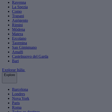
Ravenna
La Spezia
Como
Trapani
Agrigento
Rimini
Módena
Matera
Ercolano
Taormina
San Gimignano
Amalfi
Castelnuovo del Garda
Bari
Explorar Itália
Explore
Barcelona
Londres
Nova York
Paris
Roma
Todos os destinos