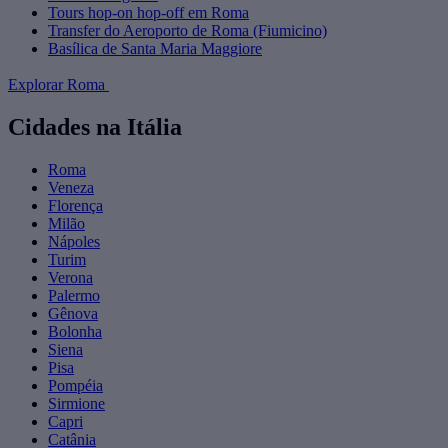
Tours hop-on hop-off em Roma
Transfer do Aeroporto de Roma (Fiumicino)
Basílica de Santa Maria Maggiore
Explorar Roma
Cidades na Itália
Roma
Veneza
Florença
Milão
Nápoles
Turim
Verona
Palermo
Gênova
Bolonha
Siena
Pisa
Pompéia
Sirmione
Capri
Catânia