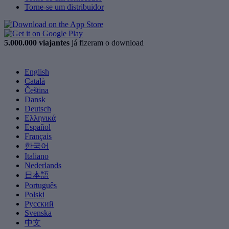
Torne-se um distribuidor
5.000.000 viajantes
já fizeram o download
English
Català
Čeština
Dansk
Deutsch
Ελληνικά
Español
Français
한국어
Italiano
Nederlands
日本語
Português
Polski
Русский
Svenska
中文