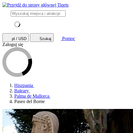
Pomoc
pl / USD
Szukaj
Zaloguj się
Hiszpania
Baleary
Palma de Mallorca
Paseo del Borne