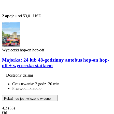
2 opcje
• od
53,01 USD
Wycieczki hop-on hop-off
Majorka: 24 lub 48-godzinny autobus hop-on hop-
off + wycieczka statkiem
Dostępny dzisiaj
Czas trwania: 2 godz. 20 min
Przewodnik audio
Pokaż, co jest wliczone w cenę
4,2
(53)
Od