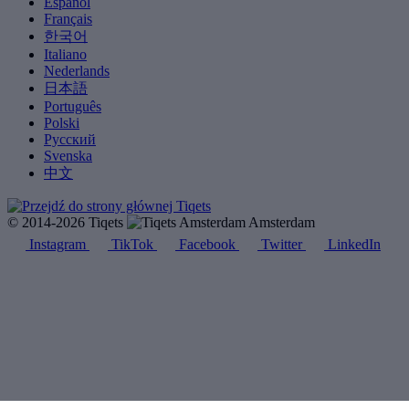
Español
Français
한국어
Italiano
Nederlands
日本語
Português
Polski
Русский
Svenska
中文
© 2014-2026 Tiqets
Amsterdam
Instagram
TikTok
Facebook
Twitter
LinkedIn