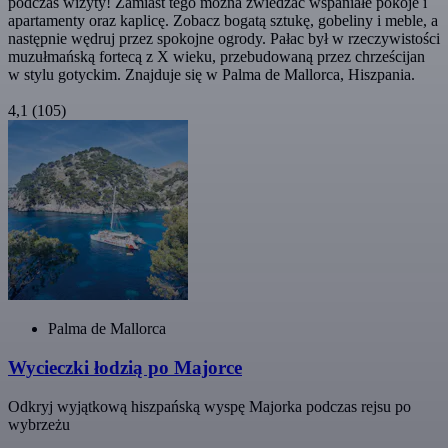
podczas wizyty! Zamiast tego można zwiedzać wspaniałe pokoje i
apartamenty oraz kaplicę. Zobacz bogatą sztukę, gobeliny i meble, a
następnie wędruj przez spokojne ogrody. Pałac był w rzeczywistości
muzułmańską fortecą z X wieku, przebudowaną przez chrześcijan
w stylu gotyckim. Znajduje się w Palma de Mallorca, Hiszpania.
4,1
(105)
Palma de Mallorca
Wycieczki łodzią po Majorce
Odkryj wyjątkową hiszpańską wyspę Majorka podczas rejsu po
wybrzeżu