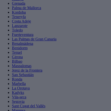
Grenada
Palma de Mallorca
Kordoba
Teneryfa
Costa Adeje
Lanzarote
Toledo
Fuerteventura
Las Palmas de Gran Canaria
Benalmádena
Benidorm
Teruel
Girona
Bilbao
Maspalomas
Jerez de la Frontera
San Sebastián
Ronda
Marbella
La Orotava
Kadyks
Vila-seca
Segovia
Sant Cugat del Vallès
Manresa