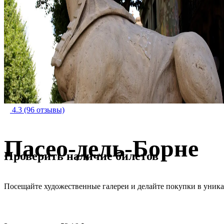
4.3
(96 отзывы)
Пасео-дель-Борне
Проверить наличие билетов
Посещайте художественные галереи и делайте покупки в уник