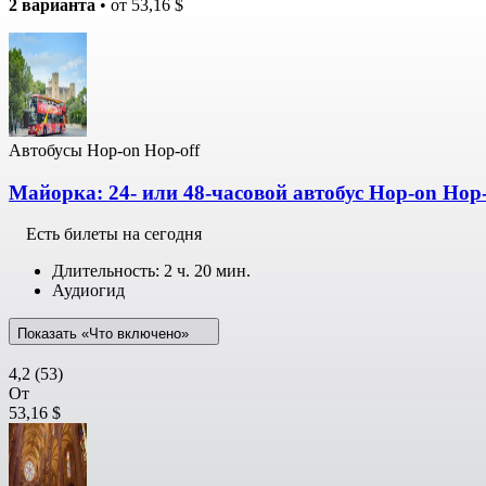
2 варианта
• от
53,16 $
Автобусы Hop-on Hop-off
Майорка: 24- или 48-часовой автобус Hop-on Hop-
Есть билеты на сегодня
Длительность: 2 ч. 20 мин.
Аудиогид
Показать «Что включено»
4,2
(53)
От
53,16 $