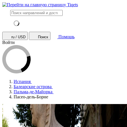
Помощь
ru / USD
Поиск
Войти
Испания
Балеарские острова
Пальма-де-Майорка
Пасео-дель-Борне