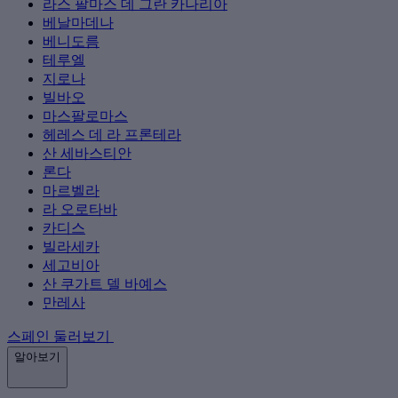
라스 팔마스 데 그란 카나리아
베날마데나
베니도름
테루엘
지로나
빌바오
마스팔로마스
헤레스 데 라 프론테라
산 세바스티안
론다
마르벨라
라 오로타바
카디스
빌라세카
세고비아
산 쿠가트 델 바예스
만레사
스페인 둘러보기
알아보기