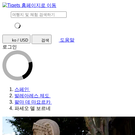
도움말
ko / USD
검색
로그인
스페인
발레아레스 제도
팔마 데 마요르카
파세오 델 보르네