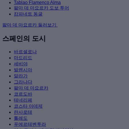
Tablao Flamenco Alma
팔마 데 마요르카 도보 투어
캄파네트 동굴
팔마 데 마요르카 둘러보기
스페인의 도시
바르셀로나
마드리드
세비야
발렌시아
말라가
그라나다
팔마 데 마요르카
코르도바
테네리페
코스타 아데제
란사로테
톨레도
푸에르테벤투라