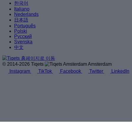
한국어
Italiano
Nederlands
日本語
Português
Polski
Русский
Svenska
中文
© 2014-2026 Tiqets
Amsterdam
Instagram
TikTok
Facebook
Twitter
LinkedIn