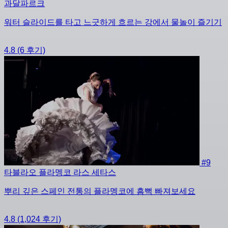
과달파르크
워터 슬라이드를 타고 느긋하게 흐르는 강에서 물놀이 즐기기
4.8
(6 후기)
#9
타블라오 플라멩코 라스 세타스
뿌리 깊은 스페인 전통의 플라멩코에 흠뻑 빠져보세요
4.8
(1,024 후기)