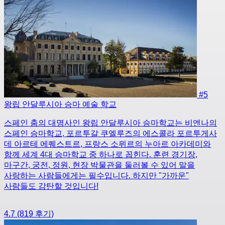
#5
왕립 안달루시아 승마 예술 학교
스페인 춤의 대명사인 왕립 안달루시아 승마학교는 비엔나의
스페인 승마학교, 포르투갈 쿠엘루즈의 에스콜라 포르투게사
데 아르테 에퀘스트르, 프랑스 소뮈르의 누아르 아카데미와
함께 세계 4대 승마학교 중 하나로 꼽힌다. 훈련 경기장,
마구간, 궁전, 정원, 현장 박물관을 둘러볼 수 있어 말을
사랑하는 사람들에게는 필수입니다. 하지만 "가까운"
사람들도 감탄할 것입니다!
4.7
(819 후기)