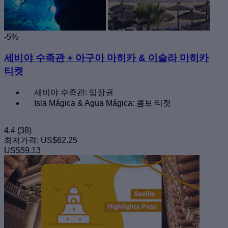
-5%
세비야 수족관 + 아구아 마히카 & 이슬라 마히카
티켓
세비야 수족관: 입장권
Isla Mágica & Agua Mágica: 콤보 티켓
4.4
(38)
최저가격:
US$62.25
US$59.13