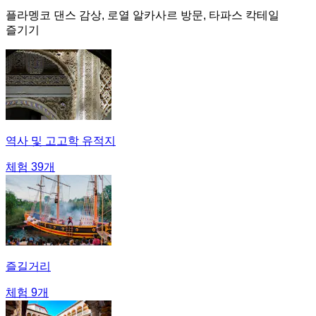
플라멩코 댄스 감상, 로열 알카사르 방문, 타파스 칵테일
즐기기
역사 및 고고학 유적지
체험 39개
즐길거리
체험 9개