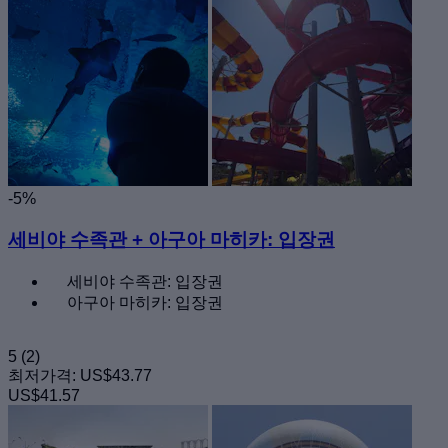
-5%
세비야 수족관 + 아구아 마히카: 입장권
세비야 수족관: 입장권
아구아 마히카: 입장권
5
(2)
최저가격:
US$43.77
US$41.57