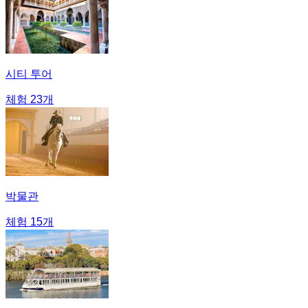
시티 투어
체험 23개
박물관
체험 15개