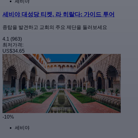
세비야
세비야 대성당 티켓, 라 히랄다: 가이드 투어
종탑을 발견하고 교회의 주요 제단을 둘러보세요
4.1
(963)
최저가격:
US$34.65
-10%
세비야