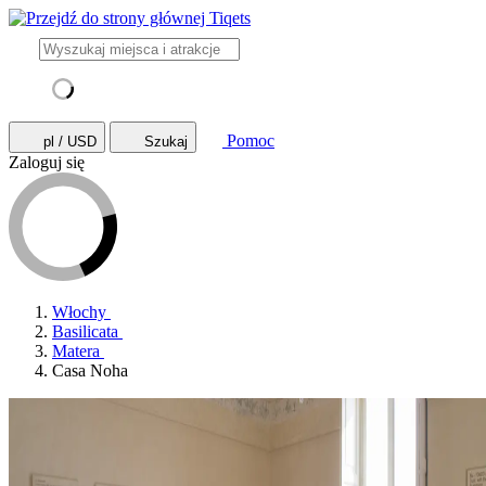
Pomoc
pl / USD
Szukaj
Zaloguj się
Włochy
Basilicata
Matera
Casa Noha