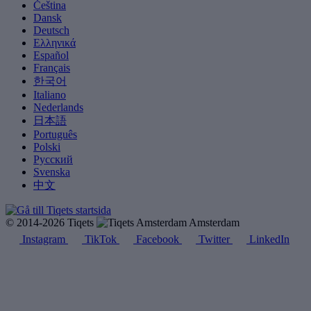
Čeština
Dansk
Deutsch
Ελληνικά
Español
Français
한국어
Italiano
Nederlands
日本語
Português
Polski
Русский
Svenska
中文
© 2014-2026 Tiqets
Amsterdam
Instagram
TikTok
Facebook
Twitter
LinkedIn