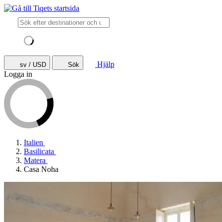
Hjälp
sv / USD
Sök
Logga in
Italien
Basilicata
Matera
Casa Noha