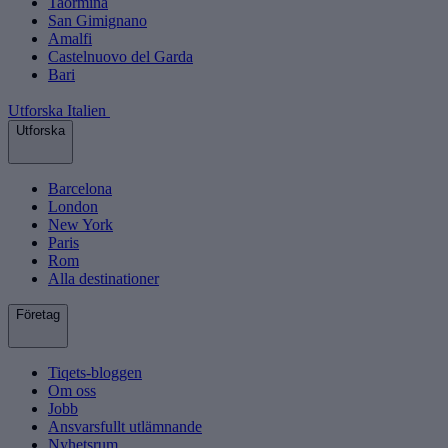
Taormina
San Gimignano
Amalfi
Castelnuovo del Garda
Bari
Utforska Italien
Utforska
Barcelona
London
New York
Paris
Rom
Alla destinationer
Företag
Tiqets-bloggen
Om oss
Jobb
Ansvarsfullt utlämnande
Nyhetsrum