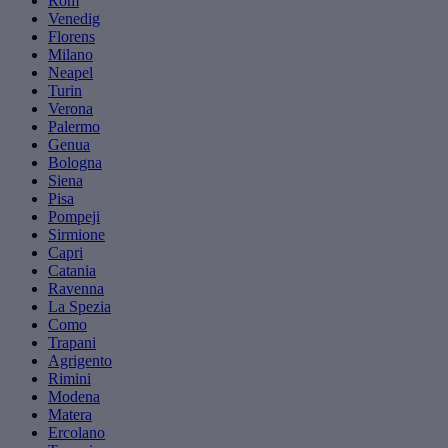
Rom
Venedig
Florens
Milano
Neapel
Turin
Verona
Palermo
Genua
Bologna
Siena
Pisa
Pompeji
Sirmione
Capri
Catania
Ravenna
La Spezia
Como
Trapani
Agrigento
Rimini
Modena
Matera
Ercolano