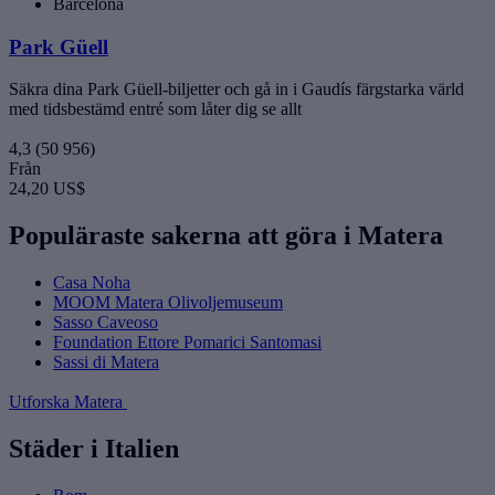
Barcelona
Park Güell
Säkra dina Park Güell-biljetter och gå in i Gaudís färgstarka värld
med tidsbestämd entré som låter dig se allt
4,3
(50 956)
Från
24,20 US$
Populäraste sakerna att göra i Matera
Casa Noha
MOOM Matera Olivoljemuseum
Sasso Caveoso
Foundation Ettore Pomarici Santomasi
Sassi di Matera
Utforska Matera
Städer i Italien