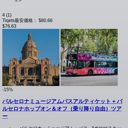
4
(1)
Tiqets最安価格：
$80.66
$76.63
-15%
バルセロナミュージアムパスアルティケット + バ
ルセロナホップオン＆オフ（乗り降り自由）ツア
ー