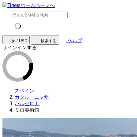
ヘルプ
ja / USD
検索する
サインインする
スペイン
カタルーニャ州
バルセロナ
ミロ美術館