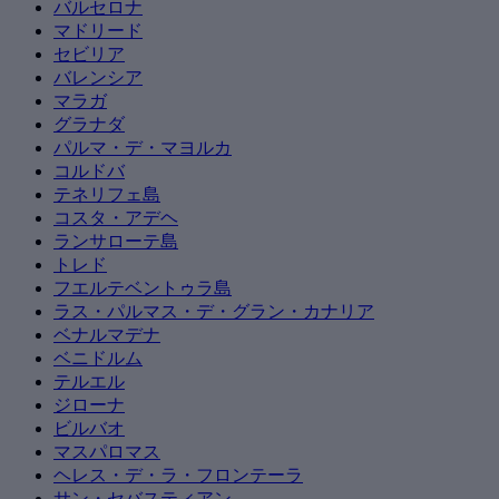
バルセロナ
マドリード
セビリア
バレンシア
マラガ
グラナダ
パルマ・デ・マヨルカ
コルドバ
テネリフェ島
コスタ・アデヘ
ランサローテ島
トレド
フエルテベントゥラ島
ラス・パルマス・デ・グラン・カナリア
ベナルマデナ
ベニドルム
テルエル
ジローナ
ビルバオ
マスパロマス
ヘレス・デ・ラ・フロンテーラ
サン・セバスティアン