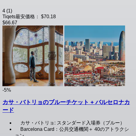
4
(1)
Tiqets最安価格：
$70.18
$66.67
-5%
カサ・バトリョのブルーチケット + バルセロナカ
ード
カサ・バトリョ: スタンダード入場券（ブルー）
Barcelona Card：公共交通機関＋ 40のアトラクシ
ョン