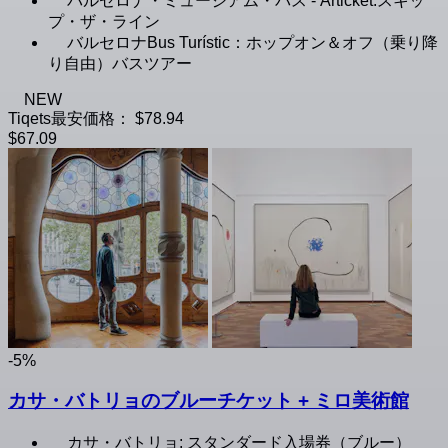
バルセロナ・ミュージアム・パス - Articket:スキッ
プ・ザ・ライン
バルセロナBus Turístic：ホップオン＆オフ（乗り降
り自由）バスツアー
NEW
Tiqets最安価格：
$78.94
$67.09
-5%
カサ・バトリョのブルーチケット + ミロ美術館
カサ・バトリョ: スタンダード入場券（ブルー）