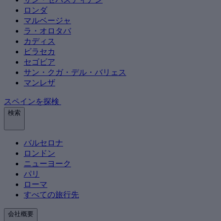
ロンダ
マルベージャ
ラ・オロタバ
カディス
ビラセカ
セゴビア
サン・クガ・デル・バリェス
マンレザ
スペインを探検
検索
バルセロナ
ロンドン
ニューヨーク
パリ
ローマ
すべての旅行先
会社概要