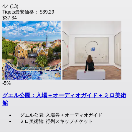
4.4
(13)
Tiqets最安価格：
$39.29
$37.34
-5%
グエル公園：入場＋オーディオガイド + ミロ美術
館
グエル公園: 入場券 + オーディオガイド
ミロ美術館: 行列スキップチケット