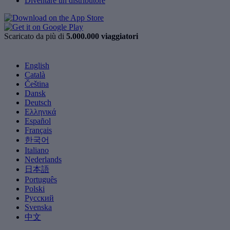
Diventare un distributore
Scaricato da più di
5.000.000 viaggiatori
English
Català
Čeština
Dansk
Deutsch
Ελληνικά
Español
Français
한국어
Italiano
Nederlands
日本語
Português
Polski
Русский
Svenska
中文