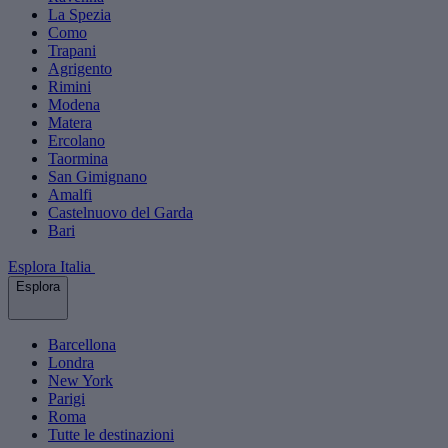
La Spezia
Como
Trapani
Agrigento
Rimini
Modena
Matera
Ercolano
Taormina
San Gimignano
Amalfi
Castelnuovo del Garda
Bari
Esplora Italia
Esplora
Barcellona
Londra
New York
Parigi
Roma
Tutte le destinazioni