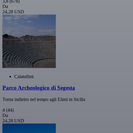
3,8
(678)
Da
24,28 USD
Calatafimi
Parco Archeologico di Segesta
Torna indietro nel tempo agli Elimi in Sicilia
4
(44)
Da
24,28 USD