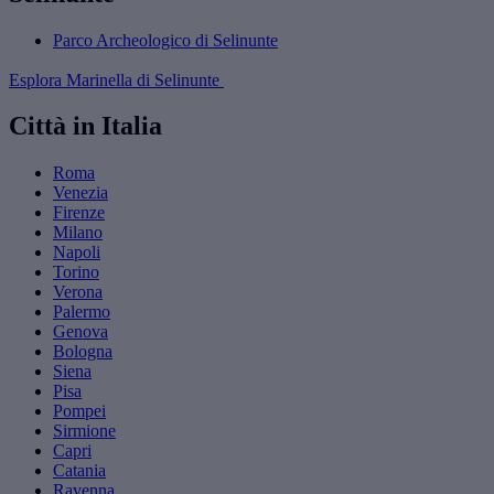
Parco Archeologico di Selinunte
Esplora Marinella di Selinunte
Città in Italia
Roma
Venezia
Firenze
Milano
Napoli
Torino
Verona
Palermo
Genova
Bologna
Siena
Pisa
Pompei
Sirmione
Capri
Catania
Ravenna