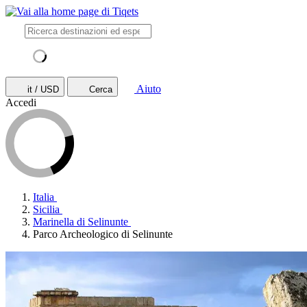
Aiuto
it / USD
Cerca
Accedi
Italia
Sicilia
Marinella di Selinunte
Parco Archeologico di Selinunte