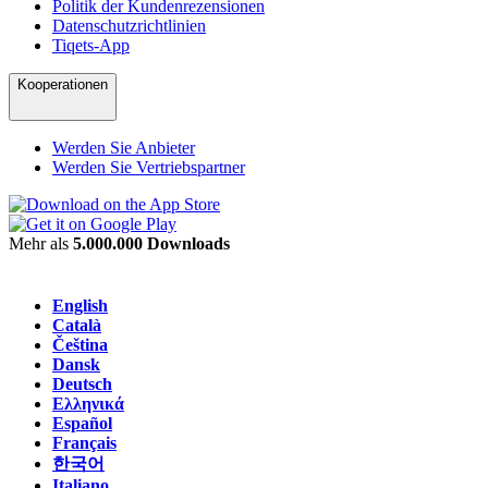
Politik der Kundenrezensionen
Datenschutzrichtlinien
Tiqets-App
Kooperationen
Werden Sie Anbieter
Werden Sie Vertriebspartner
Mehr als
5.000.000 Downloads
English
Català
Čeština
Dansk
Deutsch
Ελληνικά
Español
Français
한국어
Italiano