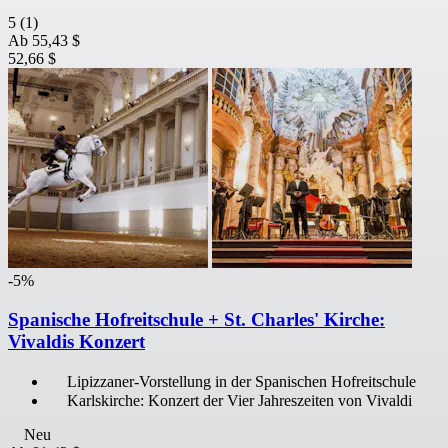
5
(1)
Ab
55,43 $
52,66 $
-5%
Spanische Hofreitschule + St. Charles' Kirche:
Vivaldis Konzert
Lipizzaner-Vorstellung in der Spanischen Hofreitschule
Karlskirche: Konzert der Vier Jahreszeiten von Vivaldi
Neu