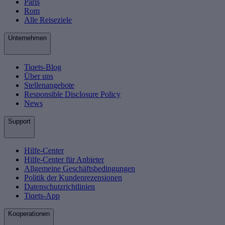
Paris
Rom
Alle Reiseziele
Unternehmen
Tiqets-Blog
Über uns
Stellenangebote
Responsible Disclosure Policy
News
Support
Hilfe-Center
Hilfe-Center für Anbieter
Allgemeine Geschäftsbedingungen
Politik der Kundenrezensionen
Datenschutzrichtlinien
Tiqets-App
Kooperationen