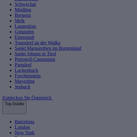
Schwechat
Mödling
Bregenz
Melk
Langenlois
Gmunden
Eisenstadt
Trausdorf an der Wulka
Sankt Margarethen im Burgenland
Sankt Johann in Tirol
Petronell-Carnuntum
Parndorf
Lackenbach
Forchtenstein
Mayerling
Jenbach
Entdecken Sie Österreich
Top-Städte
Barcelona
London
New York