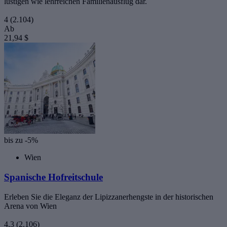
lustigen wie lehrreichen Familienausflug dar.
4
(2.104)
Ab
21,94 $
bis zu -5%
Wien
Spanische Hofreitschule
Erleben Sie die Eleganz der Lipizzanerhengste in der historischen
Arena von Wien
4,3
(2.106)