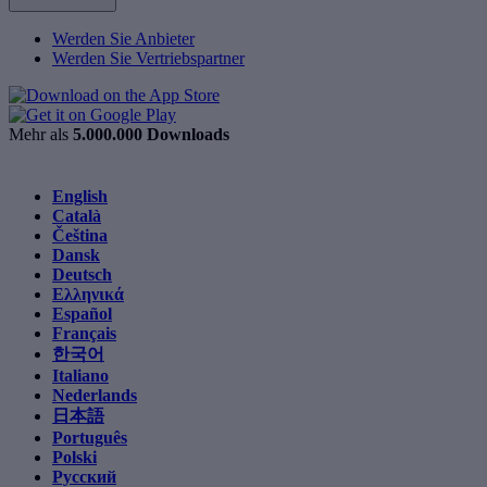
Werden Sie Anbieter
Werden Sie Vertriebspartner
Mehr als
5.000.000 Downloads
English
Català
Čeština
Dansk
Deutsch
Ελληνικά
Español
Français
한국어
Italiano
Nederlands
日本語
Português
Polski
Русский