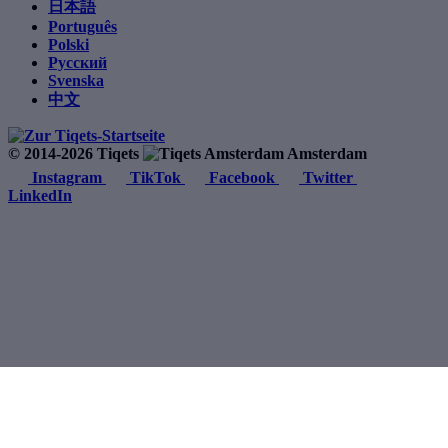
日本語
Português
Polski
Русский
Svenska
中文
© 2014-2026 Tiqets
Amsterdam
Instagram
TikTok
Facebook
Twitter
LinkedIn