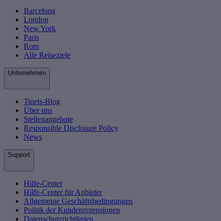
Barcelona
London
New York
Paris
Rom
Alle Reiseziele
Unternehmen
Tiqets-Blog
Über uns
Stellenangebote
Responsible Disclosure Policy
News
Support
Hilfe-Center
Hilfe-Center für Anbieter
Allgemeine Geschäftsbedingungen
Politik der Kundenrezensionen
Datenschutzrichtlinien