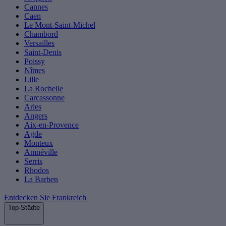
Cannes
Caen
Le Mont-Saint-Michel
Chambord
Versailles
Saint-Denis
Poissy
Nîmes
Lille
La Rochelle
Carcassonne
Arles
Angers
Aix-en-Provence
Agde
Monteux
Amnéville
Serris
Rhodos
La Barben
Entdecken Sie Frankreich
Top-Städte