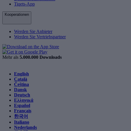
Tiqets-App
Kooperationen
Werden Sie Anbieter
Werden Sie Vertriebspartner
Mehr als
5.000.000 Downloads
English
Català
Čeština
Dansk
Deutsch
Ελληνικά
Español
Français
한국어
Italiano
Nederlands