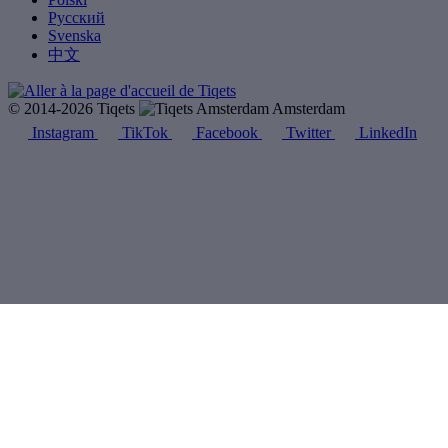
Русский
Svenska
中文
© 2014-2026 Tiqets
Amsterdam
Instagram
TikTok
Facebook
Twitter
LinkedIn