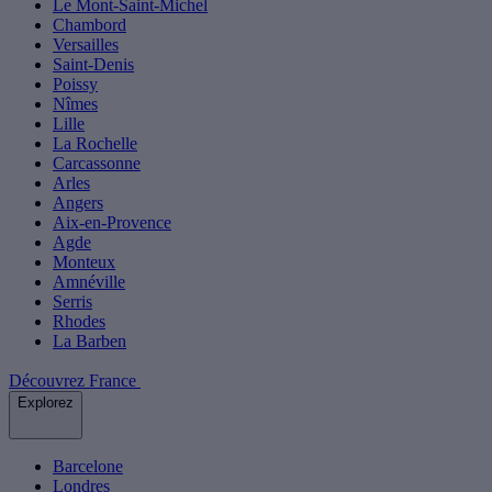
Le Mont-Saint-Michel
Chambord
Versailles
Saint-Denis
Poissy
Nîmes
Lille
La Rochelle
Carcassonne
Arles
Angers
Aix-en-Provence
Agde
Monteux
Amnéville
Serris
Rhodes
La Barben
Découvrez France
Explorez
Barcelone
Londres