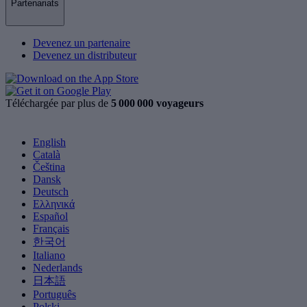
Partenariats
Devenez un partenaire
Devenez un distributeur
Téléchargée par plus de
5 000 000 voyageurs
English
Català
Čeština
Dansk
Deutsch
Ελληνικά
Español
Français
한국어
Italiano
Nederlands
日本語
Português
Polski