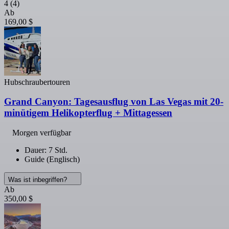
4
(4)
Ab
169,00 $
Hubschraubertouren
Grand Canyon: Tagesausflug von Las Vegas mit 20-
minütigem Helikopterflug + Mittagessen
Morgen verfügbar
Dauer: 7 Std.
Guide (Englisch)
Was ist inbegriffen?
Ab
350,00 $