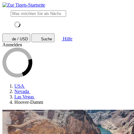
Hilfe
de / USD
Suche
Anmelden
USA
Nevada
Las Vegas
Hoover-Damm