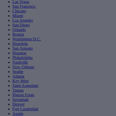
Las Vegas
San Francisco
Chicago
Miami
Los Angeles
San Diego
Orlando
Boston
Washington D.C.
Honolulu
San Antonio
Houston
Philadelphia
Nashville
New Orleans
Seattle
Atlanta
Key West
Saint Augustine
Tampa
Pigeon Forge
Savannah
Denver
Fort Lauderdale
Austin