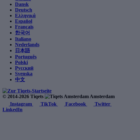
Dansk
Deutsch
Ελληνικά
Español
Français
한국어
Italiano
Nederlands
日本語
Português
Polski
Русский
Svenska
中文
© 2014-2026 Tiqets
Amsterdam
Instagram
TikTok
Facebook
Twitter
LinkedIn