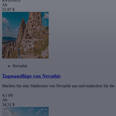
4,4
(6.065)
Ab
51,97 $
Nevsehir
Tagesausflüge von Nevşehir
Machen Sie eine Städtereise von Nevşehir aus und entdecken Sie die
4,1
(9)
Ab
34,51 $