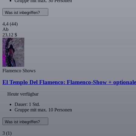
Gruppe mit max. 30 Personen
Was ist inbegriffen?
4,4
(44)
Ab
23,12 $
Flamenco Shows
El Templo Del Flamenco: Flamenco-Show + optional
Heute verfügbar
Dauer: 1 Std.
Gruppe mit max. 10 Personen
Was ist inbegriffen?
3
(1)