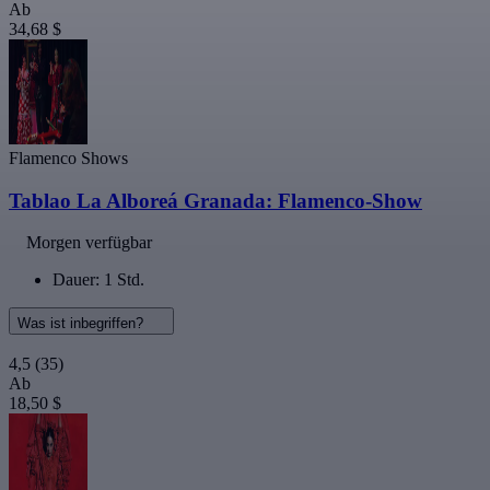
Ab
34,68 $
Flamenco Shows
Tablao La Alboreá Granada: Flamenco-Show
Morgen verfügbar
Dauer: 1 Std.
Was ist inbegriffen?
4,5
(35)
Ab
18,50 $