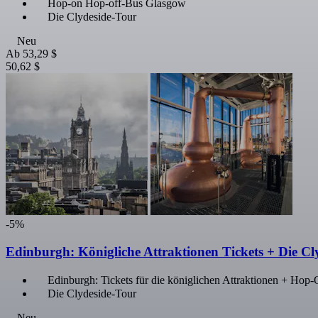
Hop-on Hop-off-Bus Glasgow
Die Clydeside-Tour
Neu
Ab
53,29 $
50,62 $
-5%
Edinburgh: Königliche Attraktionen Tickets + Die Cl
Edinburgh: Tickets für die königlichen Attraktionen + Ho
Die Clydeside-Tour
Neu