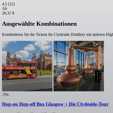
4,5
(22)
Ab
26,31 $
Ausgewählte Kombinationen
Kombinieren Sie die Tickets für Clydeside Distillery mit anderen Hi
-5%
Hop-on Hop-off Bus Glasgow + Die Clydeside-Tour