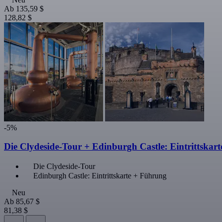
Ab
135,59 $
128,82 $
-5%
Die Clydeside-Tour + Edinburgh Castle: Eintrittskart
Die Clydeside-Tour
Edinburgh Castle: Eintrittskarte + Führung
Neu
Ab
85,67 $
81,38 $