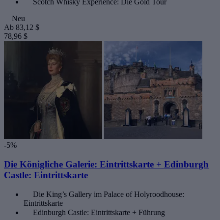
Scotch Whisky Experience: Die Gold Tour
Neu
Ab
83,12 $
78,96 $
-5%
Die Königliche Galerie: Eintrittskarte + Edinburgh
Castle: Eintrittskarte
Die King’s Gallery im Palace of Holyroodhouse:
Eintrittskarte
Edinburgh Castle: Eintrittskarte + Führung