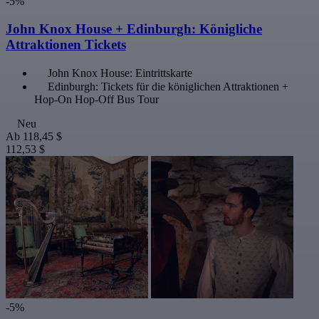
-5%
John Knox House + Edinburgh: Königliche
Attraktionen Tickets
John Knox House: Eintrittskarte
Edinburgh: Tickets für die königlichen Attraktionen +
Hop-On Hop-Off Bus Tour
Neu
Ab
118,45 $
112,53 $
-5%