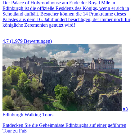
Der Palace of Holyroodhouse am Ende der Royal Mile in
Edinburgh ist die offizielle Residenz des Königs, wenn er sich in
Schottland aufhält. Besucher können die 14 Prunkräume dieses
Palastes aus dem 16. Jahrhundert besichtigen, der immer noch für
königliche Zeremonien genutzt wird!
4,7
(1.979 Bewertungen)
#3
Edinburgh Walking Tours
Entdecken Sie die Geheimnisse Edinburghs auf einer geführten
Tour zu Fuß