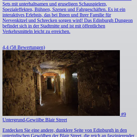
Sets mit unterhaltsamen und gruseligen Schauspielern,
Spezialeffekten, Bühnen, Szenen und Fahrgeschäften. Es ist ein
interaktives Erlebnis, das bei Ihnen und Ihrer Familie für
Nervenkitzel und Schrecken sorgen wird! Das Edinburgh Dungeon
befindet sich in der Stadtmitte und ist mit öffentlichen
Verkehrsmitteln leicht zu erreichen.
4,4
(58 Bewertungen)
#9
Untergrund-Gewölbe Blair Street
Entdecken Sie eine andere, dunklere Seite von Edinburgh in den
unterirdischen Gewölben der Blair Street, die reich an faszinierender