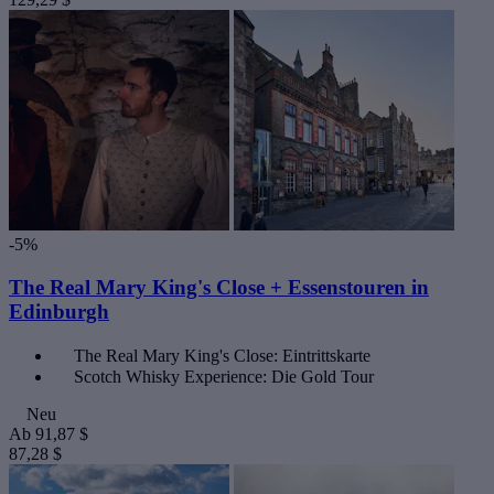
-5%
The Real Mary King's Close + Essenstouren in
Edinburgh
The Real Mary King's Close: Eintrittskarte
Scotch Whisky Experience: Die Gold Tour
Neu
Ab
91,87 $
87,28 $