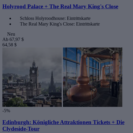
Holyrood Palace + The Real Mary King's Close
Schloss Holyroodhouse: Eintrittskarte
The Real Mary King's Close: Eintrittskarte
Neu
Ab
67,97 $
64,58 $
-5%
Edinburgh: Königliche Attraktionen Tickets + Die
Clydeside-Tour