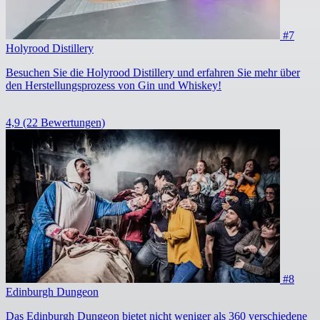
#7
Holyrood Distillery
Besuchen Sie die Holyrood Distillery und erfahren Sie mehr über
den Herstellungsprozess von Gin und Whiskey!
4,9
(22 Bewertungen)
#8
Edinburgh Dungeon
Das Edinburgh Dungeon bietet nicht weniger als 360 verschiedene