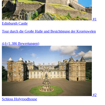
#1
Edinburgh Castle
Tour durch die Große Halle und Besichtigung der Kronjuwelen
4,6
(1.386 Bewertungen)
#2
Schloss Holyroodhouse