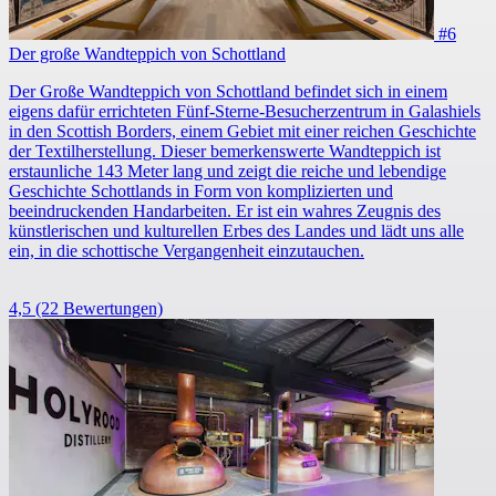
#6
Der große Wandteppich von Schottland
Der Große Wandteppich von Schottland befindet sich in einem
eigens dafür errichteten Fünf-Sterne-Besucherzentrum in Galashiels
in den Scottish Borders, einem Gebiet mit einer reichen Geschichte
der Textilherstellung. Dieser bemerkenswerte Wandteppich ist
erstaunliche 143 Meter lang und zeigt die reiche und lebendige
Geschichte Schottlands in Form von komplizierten und
beeindruckenden Handarbeiten. Er ist ein wahres Zeugnis des
künstlerischen und kulturellen Erbes des Landes und lädt uns alle
ein, in die schottische Vergangenheit einzutauchen.
4,5
(22 Bewertungen)