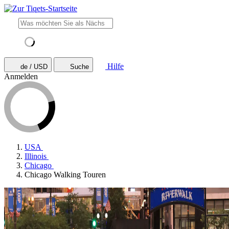
Hilfe
de / USD
Suche
Anmelden
USA
Illinois
Chicago
Chicago Walking Touren