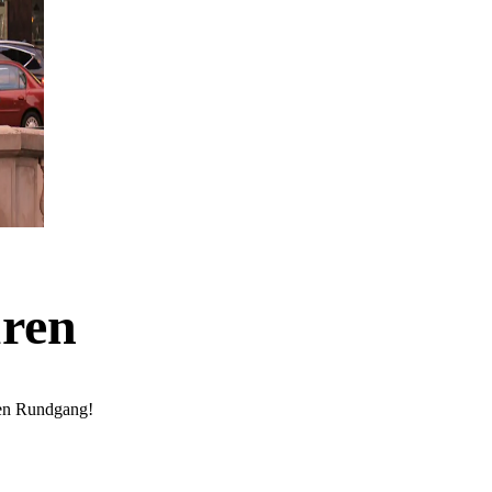
uren
nen Rundgang!