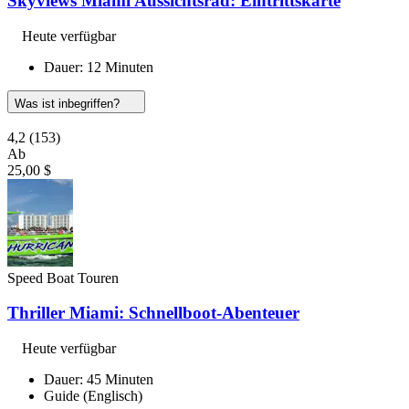
Skyviews Miami Aussichtsrad: Eintrittskarte
Heute verfügbar
Dauer: 12 Minuten
Was ist inbegriffen?
4,2
(153)
Ab
25,00 $
Speed Boat Touren
Thriller Miami: Schnellboot-Abenteuer
Heute verfügbar
Dauer: 45 Minuten
Guide (Englisch)