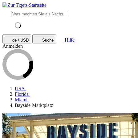
Hilfe
de / USD
Suche
Anmelden
USA
Florida
Miami
Bayside-Marktplatz