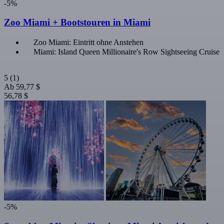
-5%
Zoo Miami + Bootstouren in Miami
Zoo Miami: Eintritt ohne Anstehen
Miami: Island Queen Millionaire's Row Sightseeing Cruise
5
(1)
Ab
59,77 $
56,78 $
-5%