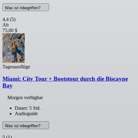
Was ist inbegriffen?
4,4
(5)
Ab
75,00 $
Tagesausflüge
Miami: City Tour + Bootstour durch die Biscayne
Bay
Morgen verfügbar
Dauer: 5 Std.
Audioguide
Was ist inbegriffen?
5
(1)