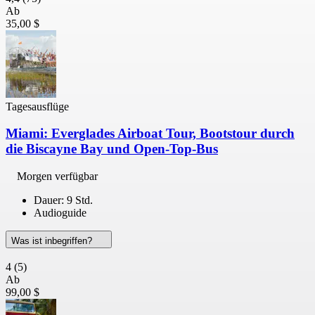
Ab
35,00 $
Tagesausflüge
Miami: Everglades Airboat Tour, Bootstour durch
die Biscayne Bay und Open-Top-Bus
Morgen verfügbar
Dauer: 9 Std.
Audioguide
Was ist inbegriffen?
4
(5)
Ab
99,00 $