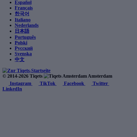
Español
Français
한국어
Italiano
Nederlands
日本語
Português
Polski
Русский
Svenska
中文
© 2014-2026 Tiqets
Amsterdam
Instagram
TikTok
Facebook
Twitter
LinkedIn