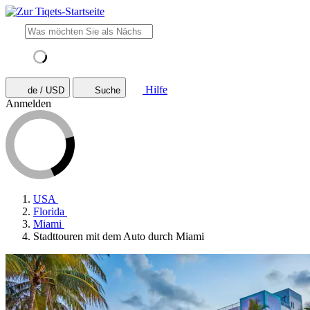
Hilfe
de / USD
Suche
Anmelden
USA
Florida
Miami
Stadttouren mit dem Auto durch Miami