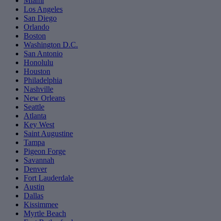
Miami
Los Angeles
San Diego
Orlando
Boston
Washington D.C.
San Antonio
Honolulu
Houston
Philadelphia
Nashville
New Orleans
Seattle
Atlanta
Key West
Saint Augustine
Tampa
Pigeon Forge
Savannah
Denver
Fort Lauderdale
Austin
Dallas
Kissimmee
Myrtle Beach