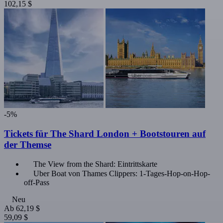
102,15 $
-5%
Tickets für The Shard London + Bootstouren auf
der Themse
The View from the Shard: Eintrittskarte
Uber Boat von Thames Clippers: 1-Tages-Hop-on-Hop-
off-Pass
Neu
Ab
62,19 $
59,09 $