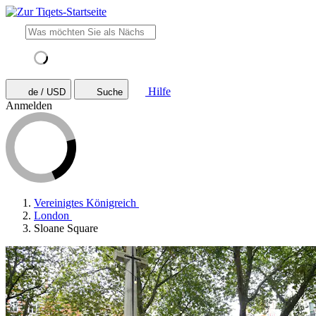
Hilfe
de / USD
Suche
Anmelden
Vereinigtes Königreich
London
Sloane Square