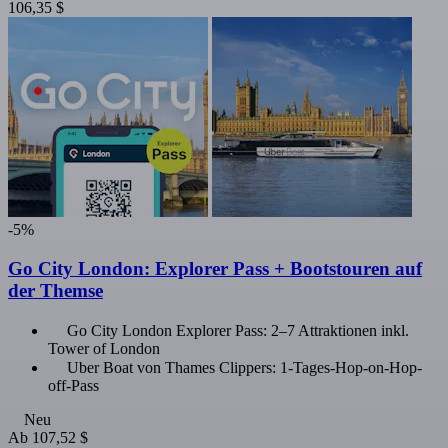
106,35 $
-5%
Go City London: Explorer Pass + Bootstouren auf
der Themse
Go City London Explorer Pass: 2–7 Attraktionen inkl.
Tower of London
Uber Boat von Thames Clippers: 1-Tages-Hop-on-Hop-
off-Pass
Neu
Ab
107,52 $