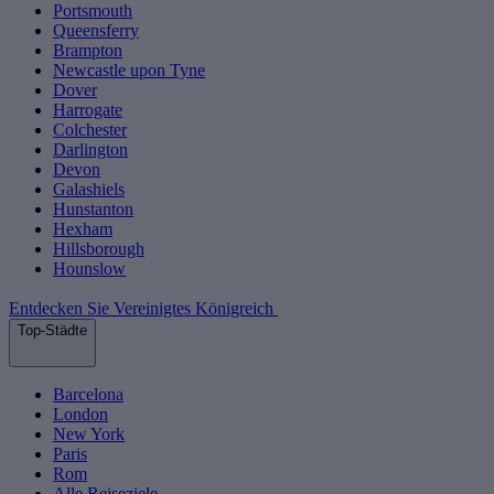
Portsmouth
Queensferry
Brampton
Newcastle upon Tyne
Dover
Harrogate
Colchester
Darlington
Devon
Galashiels
Hunstanton
Hexham
Hillsborough
Hounslow
Entdecken Sie Vereinigtes Königreich
Top-Städte
Barcelona
London
New York
Paris
Rom
Alle Reiseziele