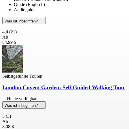
Guide (Englisch)
Audioguide
Was ist inbegriffen?
4,4
(21)
Ab
84,99 $
Selbstgeführte Touren
London Covent Garden: Self-Guided Walking Tour
Heute verfügbar
Was ist inbegriffen?
5
(3)
Ab
8,08 $