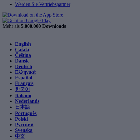
Werden Sie Vertriebspartner
Mehr als
5.000.000 Downloads
English
Català
Čeština
Dansk
Deutsch
Ελληνικά
Español
Français
한국어
Italiano
Nederlands
日本語
Português
Polski
Русский
Svenska
中文