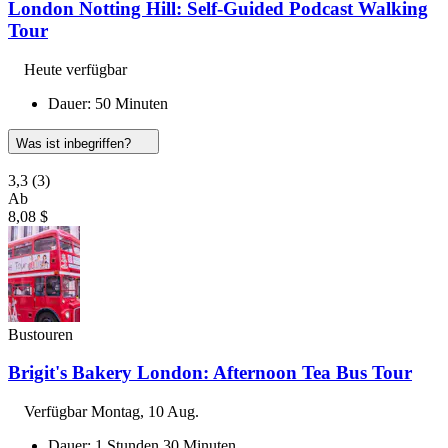
London Notting Hill: Self-Guided Podcast Walking
Tour
Heute verfügbar
Dauer: 50 Minuten
Was ist inbegriffen?
3,3
(3)
Ab
8,08 $
Bustouren
Brigit's Bakery London: Afternoon Tea Bus Tour
Verfügbar
Montag, 10 Aug.
Dauer: 1 Stunden 30 Minuten