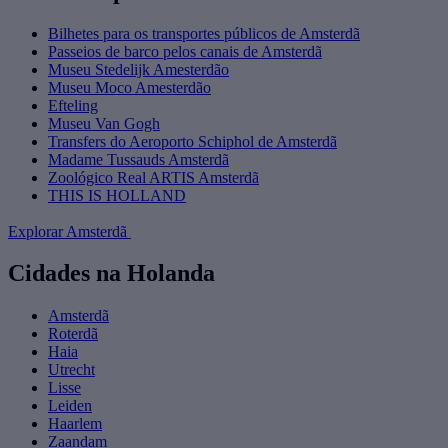
Bilhetes para os transportes públicos de Amsterdã
Passeios de barco pelos canais de Amsterdã
Museu Stedelijk Amesterdão
Museu Moco Amesterdão
Efteling
Museu Van Gogh
Transfers do Aeroporto Schiphol de Amsterdã
Madame Tussauds Amsterdã
Zoológico Real ARTIS Amsterdã
THIS IS HOLLAND
Explorar Amsterdã
Cidades na Holanda
Amsterdã
Roterdã
Haia
Utrecht
Lisse
Leiden
Haarlem
Zaandam