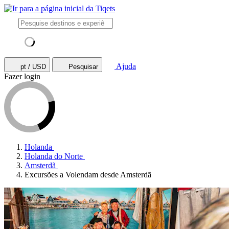
Ajuda
pt / USD
Pesquisar
Fazer login
Holanda
Holanda do Norte
Amsterdã
Excursões a Volendam desde Amsterdã