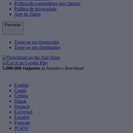
Política de comentários dos clientes
Política de privacidade
App da Tiqets
Parcerias
Torne-se um fornecedor
Torne-se um distribuidor
5.000.000 viajantes
já fizeram o download
English
Català
Čeština
Dansk
Deutsch
Ελληνικά
Español
Français
한국어