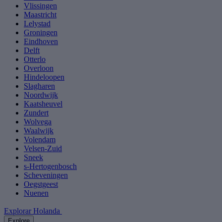
Vlissingen
Maastricht
Lelystad
Groningen
Eindhoven
Delft
Otterlo
Overloon
Hindeloopen
Slagharen
Noordwijk
Kaatsheuvel
Zundert
Wolvega
Waalwijk
Volendam
Velsen-Zuid
Sneek
s-Hertogenbosch
Scheveningen
Oegstgeest
Nuenen
Explorar Holanda
Explore