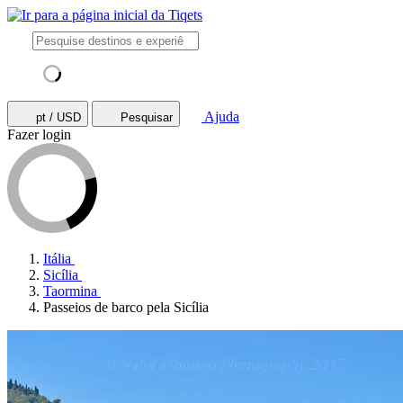
Ajuda
pt / USD
Pesquisar
Fazer login
Itália
Sicília
Taormina
Passeios de barco pela Sicília