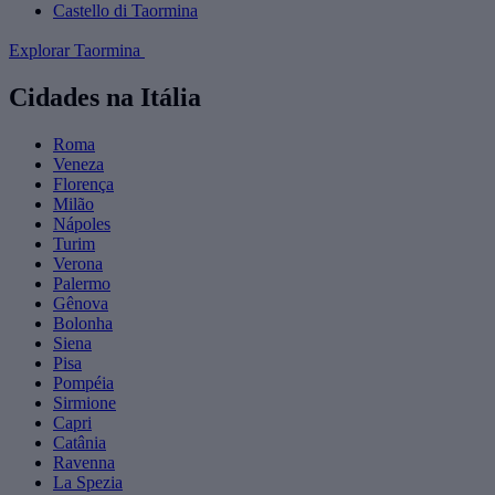
Castello di Taormina
Explorar Taormina
Cidades na Itália
Roma
Veneza
Florença
Milão
Nápoles
Turim
Verona
Palermo
Gênova
Bolonha
Siena
Pisa
Pompéia
Sirmione
Capri
Catânia
Ravenna
La Spezia