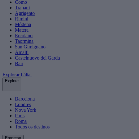
Como
Trapani
Agrigento
Rimini
Módena
Matera
Ercolano
Taormina
San Gimignano
Amalfi
Castelnuovo del Garda
Bari
Explorar Itália
Explore
Barcelona
Londres
Nova York
Paris
Roma
Todos os destinos
Empresa