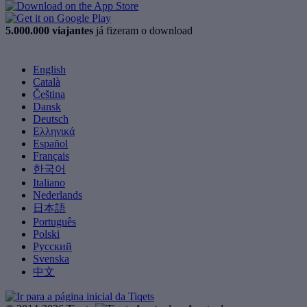
5.000.000 viajantes
já fizeram o download
English
Català
Čeština
Dansk
Deutsch
Ελληνικά
Español
Français
한국어
Italiano
Nederlands
日本語
Português
Polski
Русский
Svenska
中文