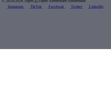
© 2014-2026 Tiqets
Amsterdam
Instagram
TikTok
Facebook
Twitter
LinkedIn