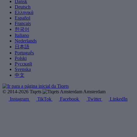
Dansk
Deutsch
Ελληνικά
Español
Français
한국어
Italiano
Nederlands
日本語
Português
Polski
Русский
Svenska
中文
© 2014-2026 Tiqets
Amsterdam
Instagram
TikTok
Facebook
Twitter
LinkedIn