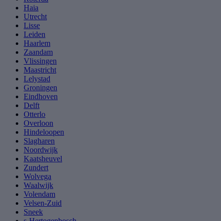
Haia
Utrecht
Lisse
Leiden
Haarlem
Zaandam
Vlissingen
Maastricht
Lelystad
Groningen
Eindhoven
Delft
Otterlo
Overloon
Hindeloopen
Slagharen
Noordwijk
Kaatsheuvel
Zundert
Wolvega
Waalwijk
Volendam
Velsen-Zuid
Sneek
s-Hertogenbosch