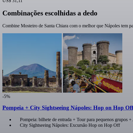
US$ 31,11
Combinações escolhidas a dedo
Combine Mosteiro de Santa Chiara com o melhor que Nápoles tem par
-5%
Pompeia + City Sightseeing Nápoles: Hop on Hop Of
Pompeia: bilhete de entrada + Tour para pequenos grupos +
City Sightseeing Nápoles: Excursão Hop on Hop Off