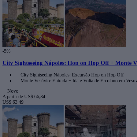
-5%
City Sightseeing Nápoles: Hop on Hop Off + Monte Ve
City Sightseeing Nápoles: Excursão Hop on Hop Off
Monte Vesúvio: Entrada + Ida e Volta de Ercolano em Vesu
Novo
A partir de
US$ 66,84
US$ 63,49