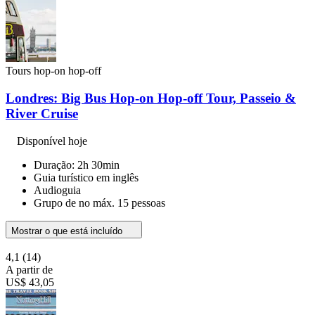
Tours hop-on hop-off
Londres: Big Bus Hop-on Hop-off Tour, Passeio &
River Cruise
Disponível hoje
Duração: 2h 30min
Guia turístico em inglês
Audioguia
Grupo de no máx. 15 pessoas
Mostrar o que está incluído
4,1
(14)
A partir de
US$ 43,05