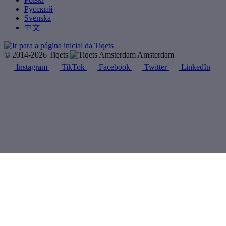
Русский
Svenska
中文
© 2014-2026 Tiqets
Amsterdam
Instagram
TikTok
Facebook
Twitter
LinkedIn