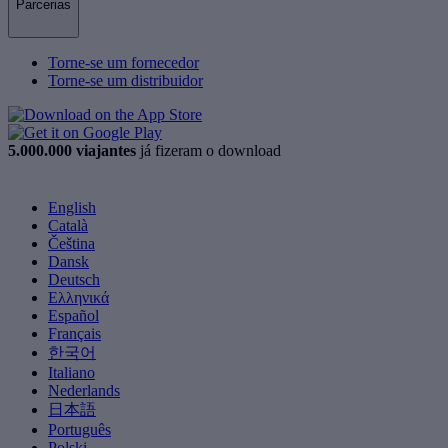
Parcerias
Torne-se um fornecedor
Torne-se um distribuidor
5.000.000 viajantes
já fizeram o download
English
Català
Čeština
Dansk
Deutsch
Ελληνικά
Español
Français
한국어
Italiano
Nederlands
日本語
Português
Polski