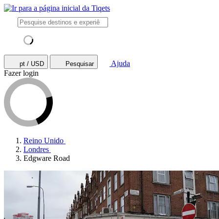
Ajuda
pt / USD
Pesquisar
Fazer login
Reino Unido
Londres
Edgware Road