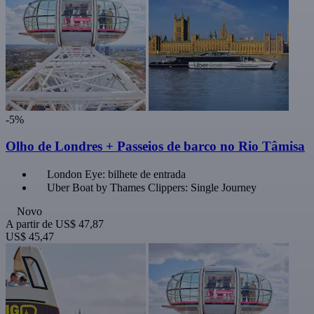
-5%
Olho de Londres + Passeios de barco no Rio Tâmisa
London Eye: bilhete de entrada
Uber Boat by Thames Clippers: Single Journey
Novo
A partir de
US$ 47,87
US$ 45,47