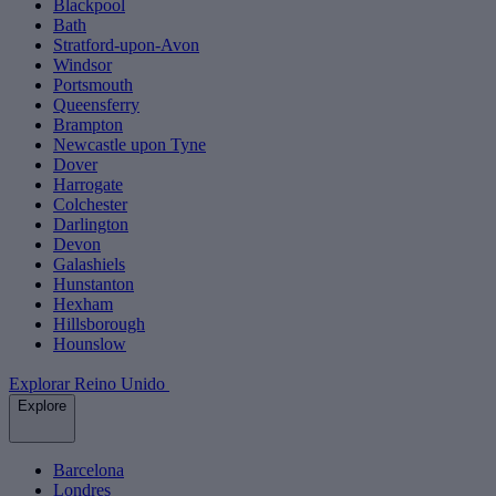
Blackpool
Bath
Stratford-upon-Avon
Windsor
Portsmouth
Queensferry
Brampton
Newcastle upon Tyne
Dover
Harrogate
Colchester
Darlington
Devon
Galashiels
Hunstanton
Hexham
Hillsborough
Hounslow
Explorar Reino Unido
Explore
Barcelona
Londres