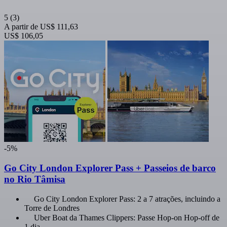
5
(3)
A partir de
US$ 111,63
US$ 106,05
-5%
Go City London Explorer Pass + Passeios de barco
no Rio Tâmisa
Go City London Explorer Pass: 2 a 7 atrações, incluindo a
Torre de Londres
Uber Boat da Thames Clippers: Passe Hop-on Hop-off de
1 dia