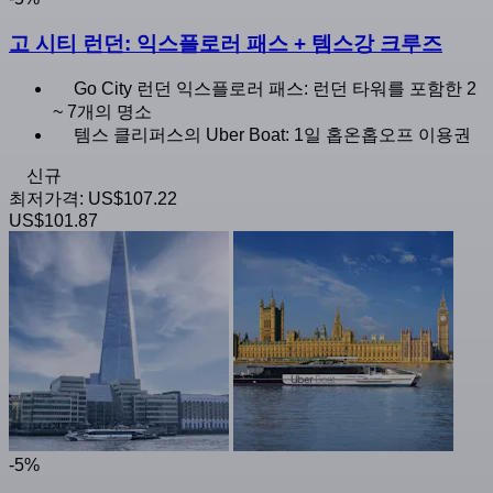
고 시티 런던: 익스플로러 패스 + 템스강 크루즈
Go City 런던 익스플로러 패스: 런던 타워를 포함한 2
~ 7개의 명소
템스 클리퍼스의 Uber Boat: 1일 홉온홉오프 이용권
신규
최저가격:
US$107.22
US$101.87
-5%