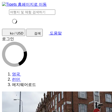
도움말
ko / USD
검색
로그인
영국
런던
에지웨어로드