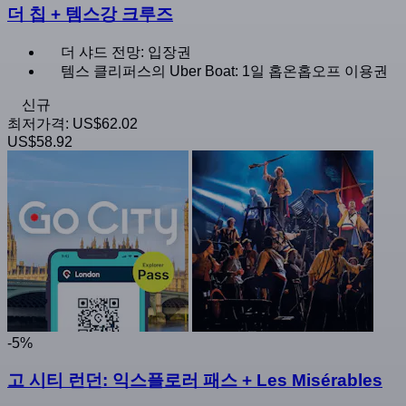
더 칩 + 템스강 크루즈
더 샤드 전망: 입장권
템스 클리퍼스의 Uber Boat: 1일 홉온홉오프 이용권
신규
최저가격:
US$62.02
US$58.92
-5%
고 시티 런던: 익스플로러 패스 + Les Misérables