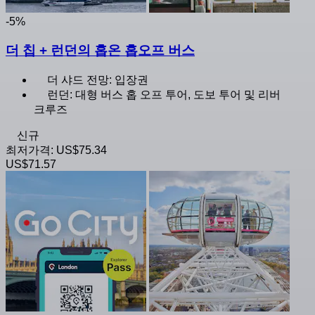
-5%
더 칩 + 런던의 홉온 홉오프 버스
더 샤드 전망: 입장권
런던: 대형 버스 홉 오프 투어, 도보 투어 및 리버
크루즈
신규
최저가격:
US$75.34
US$71.57