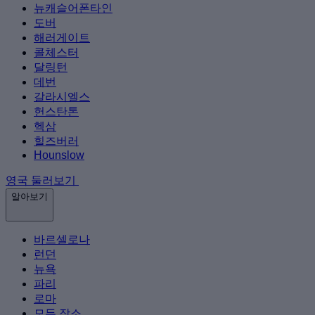
뉴캐슬어폰타인
도버
해러게이트
콜체스터
달링턴
데번
갈라시엘스
헌스탄톤
헥삼
힐즈버러
Hounslow
영국 둘러보기
알아보기
바르셀로나
런던
뉴욕
파리
로마
모든 장소