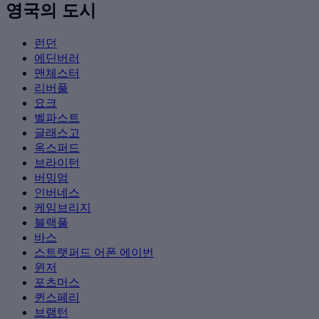
영국의 도시
런던
에딘버러
맨체스터
리버풀
요크
벨파스트
글래스고
옥스퍼드
브라이턴
버밍엄
인버네스
케임브리지
블랙풀
바스
스트랫퍼드 어폰 에이번
윈저
포츠머스
퀸스페리
브램턴