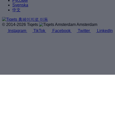
Русский
Svenska
中文
© 2014-2026 Tiqets
Amsterdam
Instagram
TikTok
Facebook
Twitter
LinkedIn