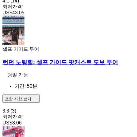
4.1
(14)
최저가격:
US$43.05
셀프 가이드 투어
런던 노팅힐: 셀프 가이드 팟캐스트 도보 투어
당일 가능
기간: 50분
포함 사항 보기
3.3
(3)
최저가격:
US$8.06