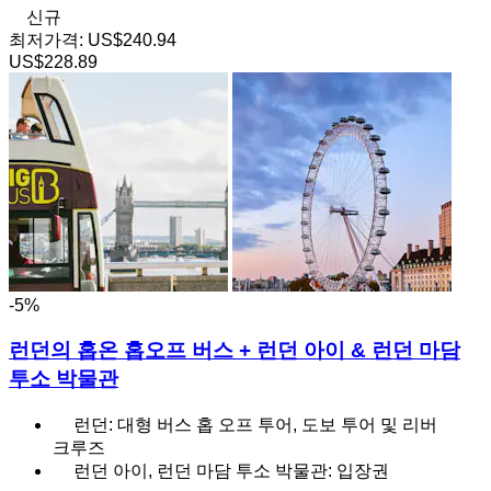
신규
최저가격:
US$240.94
US$228.89
-5%
런던의 홉온 홉오프 버스 + 런던 아이 & 런던 마담
투소 박물관
런던: 대형 버스 홉 오프 투어, 도보 투어 및 리버
크루즈
런던 아이, 런던 마담 투소 박물관: 입장권