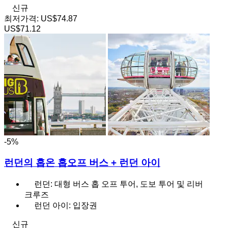
신규
최저가격:
US$74.87
US$71.12
-5%
런던의 홉온 홉오프 버스 + 런던 아이
런던: 대형 버스 홉 오프 투어, 도보 투어 및 리버
크루즈
런던 아이: 입장권
신규