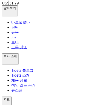
US$31.79
알아보기
바르셀로나
런던
뉴욕
파리
로마
모든 장소
회사 소개
Tiqets 블로그
Tiqets 소개
채용 정보
책임 있는 공개
뉴스실
지원