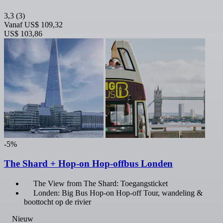
3,3
(3)
Vanaf
US$ 109,32
US$ 103,86
-5%
The Shard + Hop-on Hop-offbus Londen
The View from The Shard: Toegangsticket
Londen: Big Bus Hop-on Hop-off Tour, wandeling &
boottocht op de rivier
Nieuw