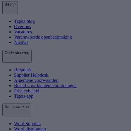
Bedrijf
Tiqets-blog
Over ons
Vacatures
Verantwoorde openbaarmaking
Nieuws
Ondersteuning
Helpdesk
Supplier Helpdesk
Algemene voorwaarden
Beleid voor klantenbeoordelingen
Privacybeleid
Tiqets-app
Samenwerken
Word Supplier
Word distributeur