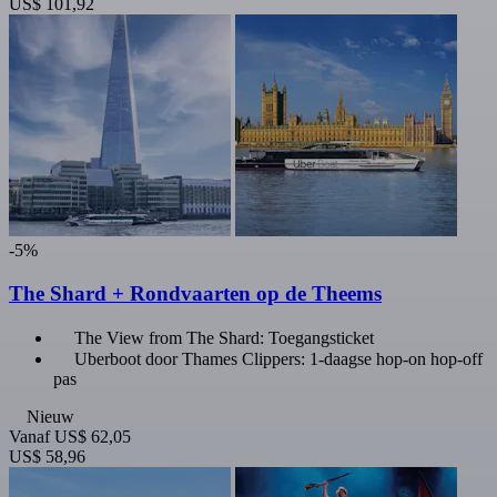
US$ 101,92
-5%
The Shard + Rondvaarten op de Theems
The View from The Shard: Toegangsticket
Uberboot door Thames Clippers: 1-daagse hop-on hop-off
pas
Nieuw
Vanaf
US$ 62,05
US$ 58,96