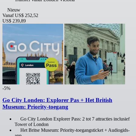
Nieuw
Vanaf
US$ 252,52
US$ 239,89
-5%
Go City Londen: Explorer Pas + Het British
Museum: Priority-toegang
Go City London Explorer Pass: 2 tot 7 attracties inclusief
Tower of London
Het Britse Museum: Priority-toegangsticket + Audiogids-
app