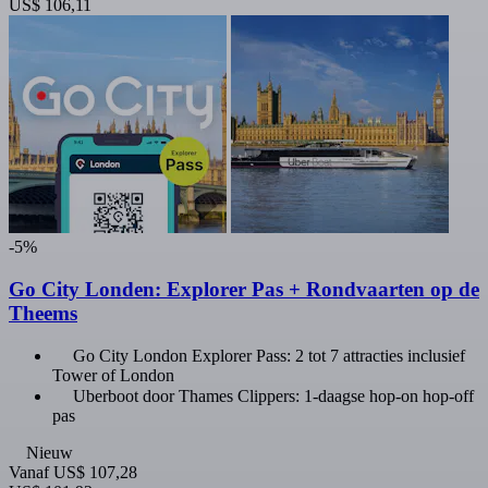
US$ 106,11
-5%
Go City Londen: Explorer Pas + Rondvaarten op de
Theems
Go City London Explorer Pass: 2 tot 7 attracties inclusief
Tower of London
Uberboot door Thames Clippers: 1-daagse hop-on hop-off
pas
Nieuw
Vanaf
US$ 107,28