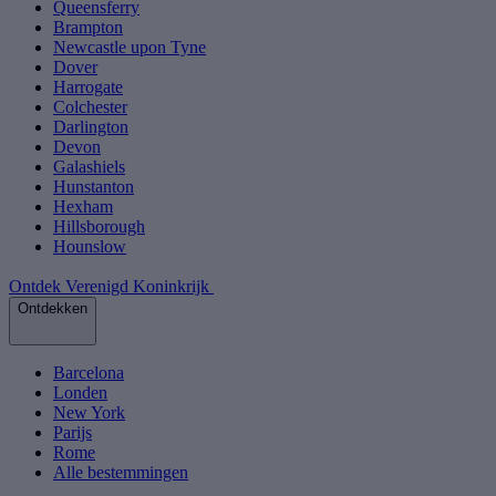
Queensferry
Brampton
Newcastle upon Tyne
Dover
Harrogate
Colchester
Darlington
Devon
Galashiels
Hunstanton
Hexham
Hillsborough
Hounslow
Ontdek Verenigd Koninkrijk
Ontdekken
Barcelona
Londen
New York
Parijs
Rome
Alle bestemmingen