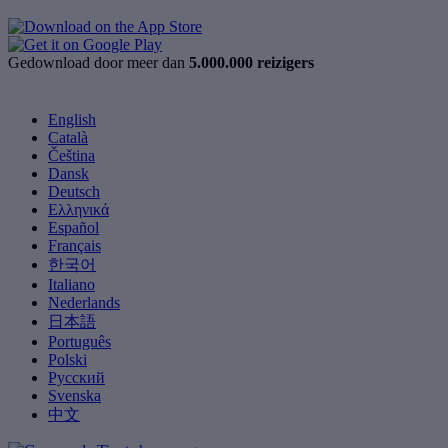
Gedownload door meer dan
5.000.000 reizigers
English
Català
Čeština
Dansk
Deutsch
Ελληνικά
Español
Français
한국어
Italiano
Nederlands
日本語
Português
Polski
Русский
Svenska
中文