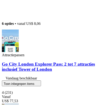
6 opties
• vanaf
US$ 8,06
Attractiepassen
Go City London Explorer Pass: 2 tot 7 attracties
inclusief Tower of London
Vandaag beschikbaar
Toon inbegrepen items
4
(231)
Vanaf
US$ 77,53