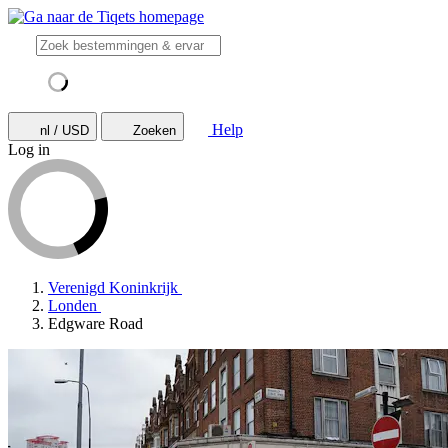
Help
nl / USD
Zoeken
Log in
Verenigd Koninkrijk
Londen
Edgware Road