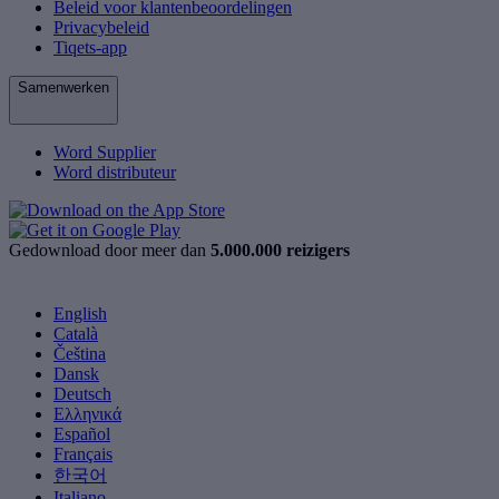
Beleid voor klantenbeoordelingen
Privacybeleid
Tiqets-app
Samenwerken
Word Supplier
Word distributeur
Gedownload door meer dan
5.000.000 reizigers
English
Català
Čeština
Dansk
Deutsch
Ελληνικά
Español
Français
한국어
Italiano