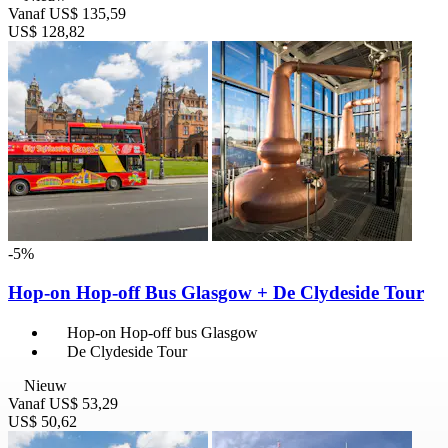
Vanaf
US$ 135,59
US$ 128,82
-5%
Hop-on Hop-off Bus Glasgow + De Clydeside Tour
Hop-on Hop-off bus Glasgow
De Clydeside Tour
Nieuw
Vanaf
US$ 53,29
US$ 50,62