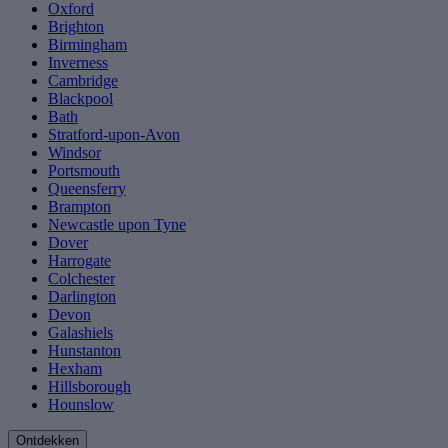
Oxford
Brighton
Birmingham
Inverness
Cambridge
Blackpool
Bath
Stratford-upon-Avon
Windsor
Portsmouth
Queensferry
Brampton
Newcastle upon Tyne
Dover
Harrogate
Colchester
Darlington
Devon
Galashiels
Hunstanton
Hexham
Hillsborough
Hounslow
Ontdekken