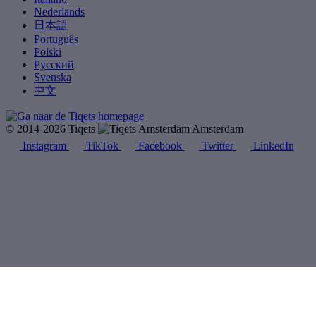
Nederlands
日本語
Português
Polski
Русский
Svenska
中文
© 2014-2026 Tiqets
Amsterdam
Instagram
TikTok
Facebook
Twitter
LinkedIn