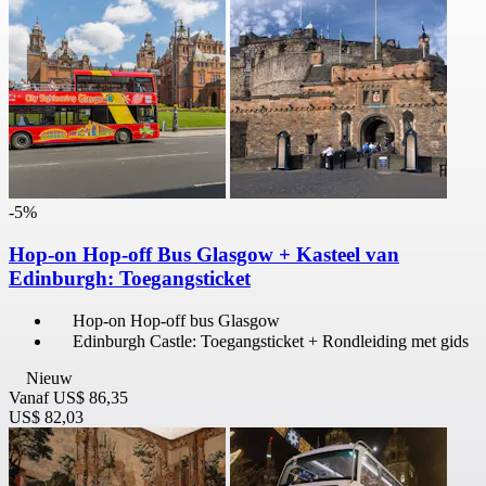
-5%
Hop-on Hop-off Bus Glasgow + Kasteel van
Edinburgh: Toegangsticket
Hop-on Hop-off bus Glasgow
Edinburgh Castle: Toegangsticket + Rondleiding met gids
Nieuw
Vanaf
US$ 86,35
US$ 82,03