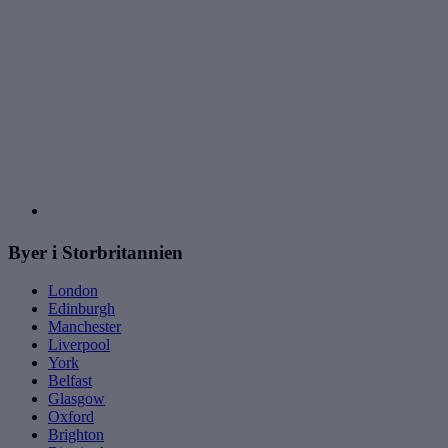
Byer i Storbritannien
London
Edinburgh
Manchester
Liverpool
York
Belfast
Glasgow
Oxford
Brighton