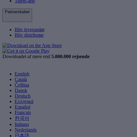
Tiqets-app
Partnerskaber
Bliv leverandør
Bliv distributør
Downloadet af mere end
5.000.000 rejsende
English
Català
Čeština
Dansk
Deutsch
Ελληνικά
Español
Français
한국어
Italiano
Nederlands
日本語