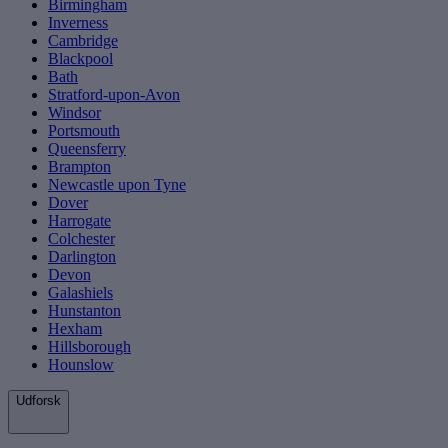
Birmingham
Inverness
Cambridge
Blackpool
Bath
Stratford-upon-Avon
Windsor
Portsmouth
Queensferry
Brampton
Newcastle upon Tyne
Dover
Harrogate
Colchester
Darlington
Devon
Galashiels
Hunstanton
Hexham
Hillsborough
Hounslow
Udforsk