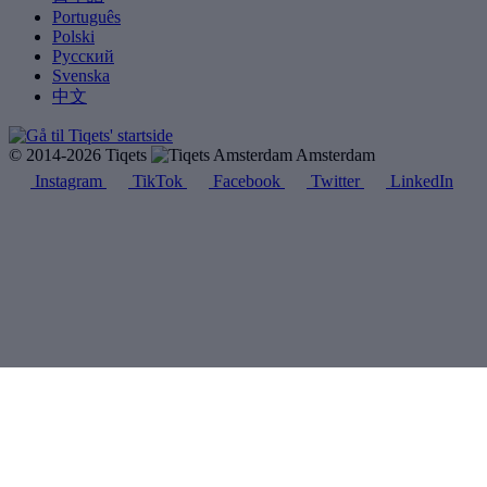
Português
Polski
Русский
Svenska
中文
© 2014-2026 Tiqets
Amsterdam
Instagram
TikTok
Facebook
Twitter
LinkedIn