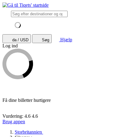
Hjælp
da / USD
Søg
Log ind
Få dine billetter hurtigere
Vurdering: 4.6
4.6
Brug appen
Storbritannien