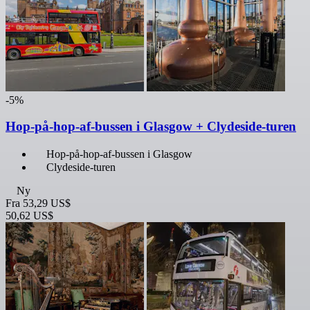
-5%
Hop-på-hop-af-bussen i Glasgow + Clydeside-turen
Hop-på-hop-af-bussen i Glasgow
Clydeside-turen
Ny
Fra
53,29 US$
50,62 US$