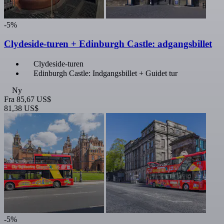
-5%
Clydeside-turen + Edinburgh Castle: adgangsbillet
Clydeside-turen
Edinburgh Castle: Indgangsbillet + Guidet tur
Ny
Fra
85,67 US$
81,38 US$
-5%