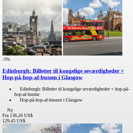
-5%
Edinburgh: Billetter til kongelige seværdigheder +
Hop-på-hop-af-bussen i Glasgow
Edinburgh: Billetter til kongelige seværdigheder + hop-på-
hop-af-bustur
Hop-på-hop-af-bussen i Glasgow
Ny
Fra
136,26 US$
129,45 US$