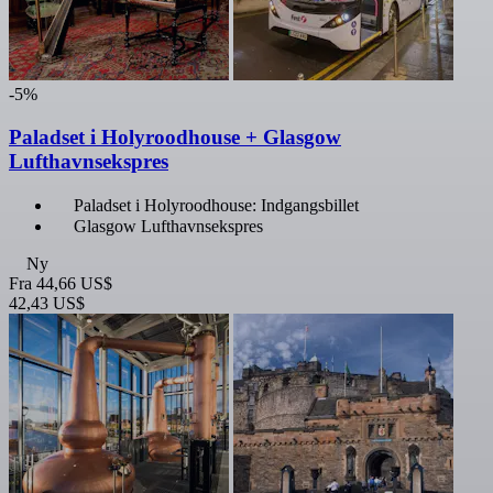
-5%
Paladset i Holyroodhouse + Glasgow
Lufthavnsekspres
Paladset i Holyroodhouse: Indgangsbillet
Glasgow Lufthavnsekspres
Ny
Fra
44,66 US$
42,43 US$