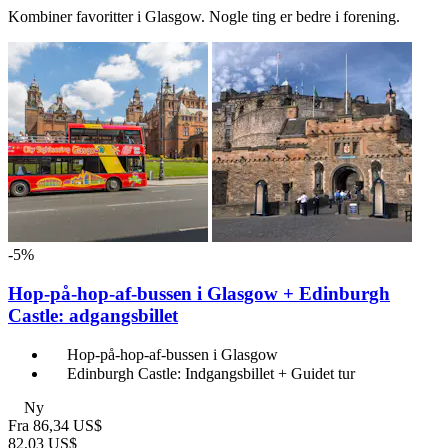
Kombiner favoritter i Glasgow. Nogle ting er bedre i forening.
-5%
Hop-på-hop-af-bussen i Glasgow + Edinburgh
Castle: adgangsbillet
Hop-på-hop-af-bussen i Glasgow
Edinburgh Castle: Indgangsbillet + Guidet tur
Ny
Fra
86,34 US$
82,03 US$