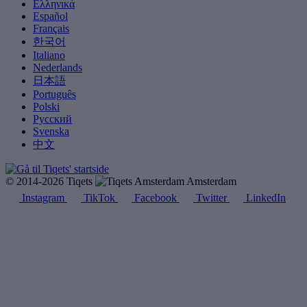
Ελληνικά
Español
Français
한국어
Italiano
Nederlands
日本語
Português
Polski
Русский
Svenska
中文
© 2014-2026 Tiqets
Amsterdam
Instagram
TikTok
Facebook
Twitter
LinkedIn