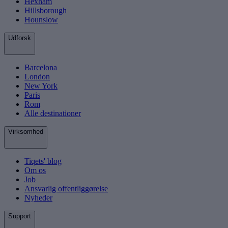
Hexham
Hillsborough
Hounslow
Udforsk
Barcelona
London
New York
Paris
Rom
Alle destinationer
Virksomhed
Tiqets' blog
Om os
Job
Ansvarlig offentliggørelse
Nyheder
Support