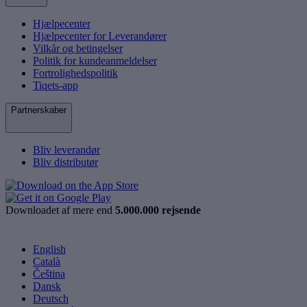
Hjælpecenter
Hjælpecenter for Leverandører
Vilkår og betingelser
Politik for kundeanmeldelser
Fortrolighedspolitik
Tiqets-app
Partnerskaber
Bliv leverandør
Bliv distributør
Downloadet af mere end
5.000.000 rejsende
English
Català
Čeština
Dansk
Deutsch