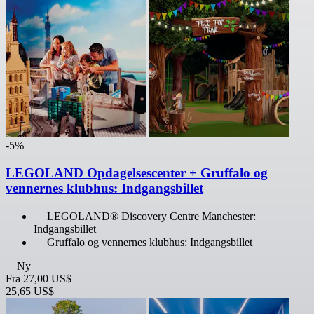
-5%
LEGOLAND Opdagelsescenter + Gruffalo og
vennernes klubhus: Indgangsbillet
LEGOLAND® Discovery Centre Manchester:
Indgangsbillet
Gruffalo og vennernes klubhus: Indgangsbillet
Ny
Fra
27,00 US$
25,65 US$