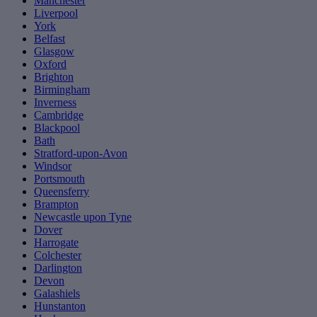
Manchester
Liverpool
York
Belfast
Glasgow
Oxford
Brighton
Birmingham
Inverness
Cambridge
Blackpool
Bath
Stratford-upon-Avon
Windsor
Portsmouth
Queensferry
Brampton
Newcastle upon Tyne
Dover
Harrogate
Colchester
Darlington
Devon
Galashiels
Hunstanton