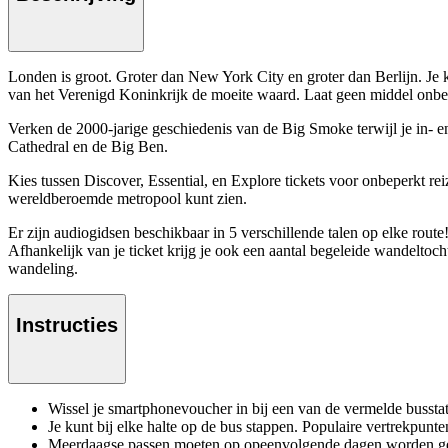
Londen is groot. Groter dan New York City en groter dan Berlijn. Je 
van het Verenigd Koninkrijk de moeite waard. Laat geen middel onbepro
Verken de 2000-jarige geschiedenis van de Big Smoke terwijl je in- e
Cathedral en de Big Ben.
Kies tussen Discover, Essential, en Explore tickets voor onbeperkt rei
wereldberoemde metropool kunt zien.
Er zijn audiogidsen beschikbaar in 5 verschillende talen op elke rout
Afhankelijk van je ticket krijg je ook een aantal begeleide wandelto
wandeling.
Instructies
Wissel je smartphonevoucher in bij een van de vermelde busstat
Je kunt bij elke halte op de bus stappen. Populaire vertrekpun
Meerdaagse passen moeten op opeenvolgende dagen worden ge