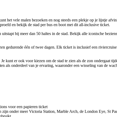
kunt het vele malen bezoeken en nog steeds een plekje op je lijstje af
efd en bekijk de stad per bus en boot met dit all-inclusive ticket.
n uitstapt bij meer dan 50 haltes in de stad. Bekijk alle iconische be
zen gedurende één of twee dagen. Elk ticket is inclusief een riviercruis
e! Je kunt er ook voor kiezen om de stad te zien als de zon ondergaat ti
chten als onderdeel van je ervaring, waaronder een wisseling van de w
ions voor een papieren ticket
ten zijn onder meer Victoria Station, Marble Arch, de London Eye, St 
bruikt