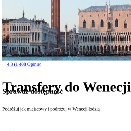
4.3
(1 408 Opinie)
Transfery do Wenecji
Sprawdź dostępność
Podróżuj jak miejscowy i podróżuj w Wenecji łodzią