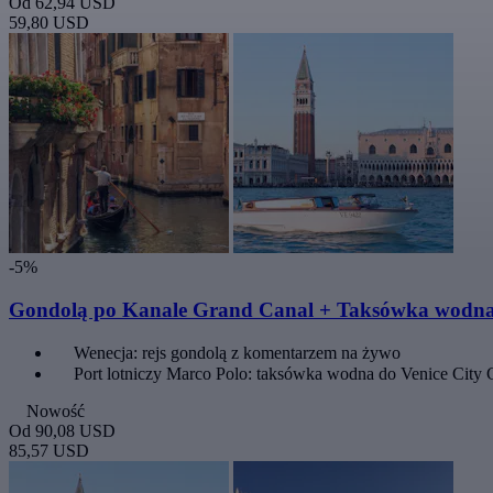
Od
62,94 USD
59,80 USD
-5%
Gondolą po Kanale Grand Canal + Taksówka wodna d
Wenecja: rejs gondolą z komentarzem na żywo
Port lotniczy Marco Polo: taksówka wodna do Venice City 
Nowość
Od
90,08 USD
85,57 USD