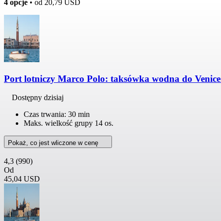
4 opcje
• od
20,79 USD
Port lotniczy Marco Polo: taksówka wodna do Venice
Dostępny dzisiaj
Czas trwania: 30 min
Maks. wielkość grupy 14 os.
Pokaż, co jest wliczone w cenę
4,3
(990)
Od
45,04 USD