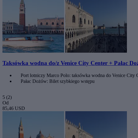
Taksówka wodna do/z Venice City Center + Pałac D
Port lotniczy Marco Polo: taksówka wodna do Venice City 
Pałac Dożów: Bilet szybkiego wstępu
5
(2)
Od
85,46 USD