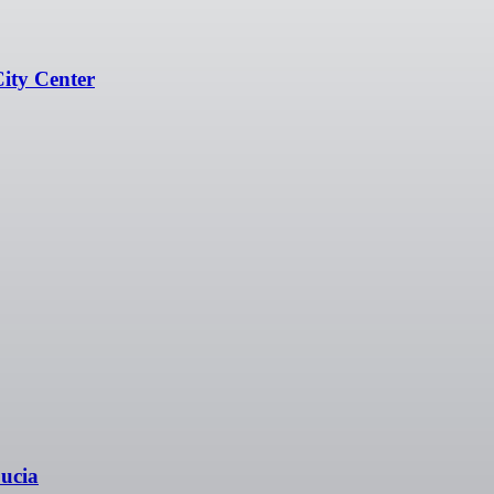
ity Center
ucia