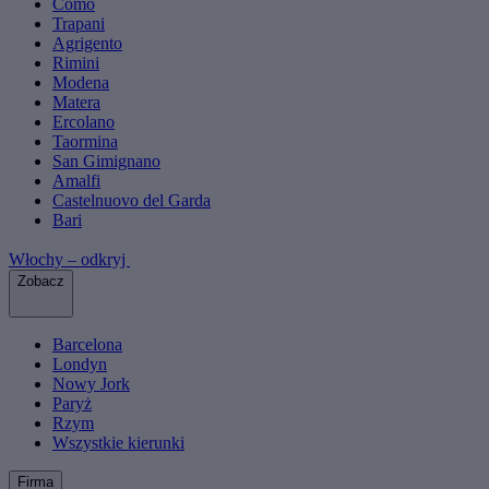
Como
Trapani
Agrigento
Rimini
Modena
Matera
Ercolano
Taormina
San Gimignano
Amalfi
Castelnuovo del Garda
Bari
Włochy – odkryj
Zobacz
Barcelona
Londyn
Nowy Jork
Paryż
Rzym
Wszystkie kierunki
Firma