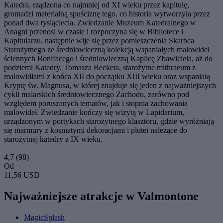
Katedra, rządzona co najmniej od XI wieku przez kapitułę,
gromadzi materialną spuściznę tego, co historia wytworzyła przez
ponad dwa tysiąclecia. Zwiedzanie Muzeum Katedralnego w
Anagni przenosi w czasie i rozpoczyna się w Bibliotece i
Kapitularzu, następnie wije się przez pomieszczenia Skarbca
Starożytnego ze średniowieczną kolekcją wspaniałych malowideł
ściennych Bonifacego i średniowieczną Kaplicę Zbawiciela, aż do
podziemi Katedry. Tomasza Becketa, starożytne mithraeum z
malowidłami z końca XII do początku XIII wieku oraz wspaniałą
Kryptę św. Magnusa, w której znajduje się jeden z najważniejszych
cykli malarskich średniowiecznego Zachodu, zarówno pod
względem poruszanych tematów, jak i stopnia zachowania
malowideł. Zwiedzanie kończy się wizytą w Lapidarium,
urządzonym w portykach starożytnego klasztoru, gdzie wyróżniają
się marmury z kosmatymi dekoracjami i plutei należące do
starożytnej katedry z IX wieku.
4,7
(98)
Od
11,56 USD
Najważniejsze atrakcje w Valmontone
MagicSplash