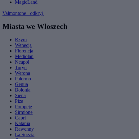
MagicLand
Valmontone - odkryj
Miasta we Włoszech
Rzym
Wenecja
Florencja
Mediolan
Neapol
Turyn
Werona
Palermo
Genua
Bolonia
Siena
Piza
Pompeje
Sirmione
Capri
Katania
Rawenny
La Spezia