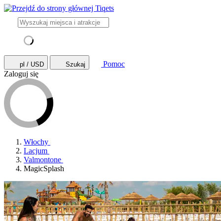
Pomoc
pl / USD
Szukaj
Zaloguj się
Włochy
Lacjum
Valmontone
MagicSplash