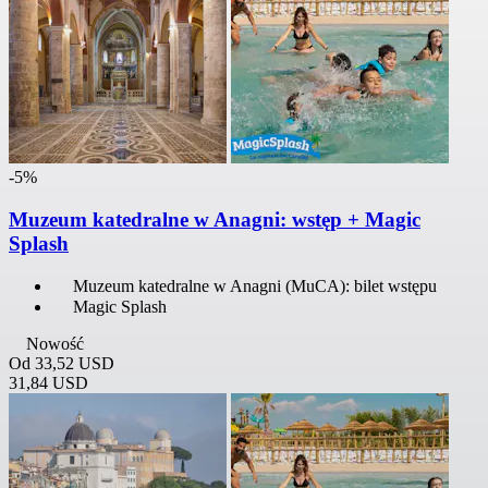
-5%
Muzeum katedralne w Anagni: wstęp + Magic
Splash
Muzeum katedralne w Anagni (MuCA): bilet wstępu
Magic Splash
Nowość
Od
33,52 USD
31,84 USD