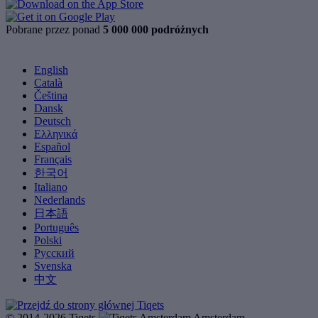
Pobrane przez ponad
5 000 000 podróżnych
English
Català
Čeština
Dansk
Deutsch
Ελληνικά
Español
Français
한국어
Italiano
Nederlands
日本語
Português
Polski
Русский
Svenska
中文
© 2014-2026 Tiqets
Amsterdam