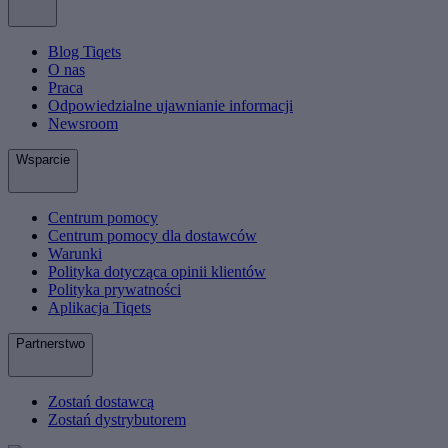
Blog Tiqets
O nas
Praca
Odpowiedzialne ujawnianie informacji
Newsroom
Wsparcie
Centrum pomocy
Centrum pomocy dla dostawców
Warunki
Polityka dotycząca opinii klientów
Polityka prywatności
Aplikacja Tiqets
Partnerstwo
Zostań dostawcą
Zostań dystrybutorem