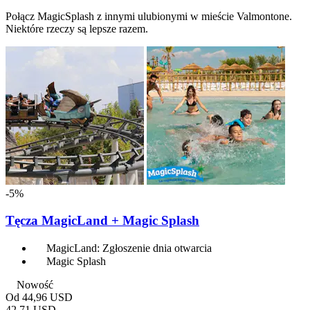
Połącz MagicSplash z innymi ulubionymi w mieście Valmontone.
Niektóre rzeczy są lepsze razem.
-5%
Tęcza MagicLand + Magic Splash
MagicLand: Zgłoszenie dnia otwarcia
Magic Splash
Nowość
Od
44,96 USD
42,71 USD