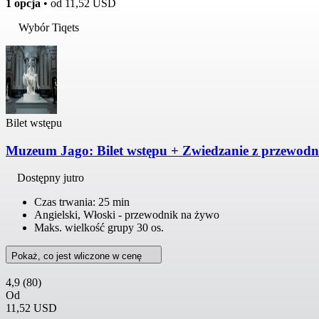
1 opcja
• od
11,52 USD
Wybór Tiqets
Bilet wstępu
Muzeum Jago: Bilet wstępu + Zwiedzanie z przewod
Dostępny jutro
Czas trwania: 25 min
Angielski, Włoski - przewodnik na żywo
Maks. wielkość grupy 30 os.
Pokaż, co jest wliczone w cenę
4,9
(80)
Od
11,52 USD