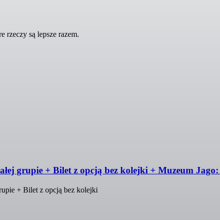
 rzeczy są lepsze razem.
ej grupie + Bilet z opcją bez kolejki + Muzeum Jago:
pie + Bilet z opcją bez kolejki