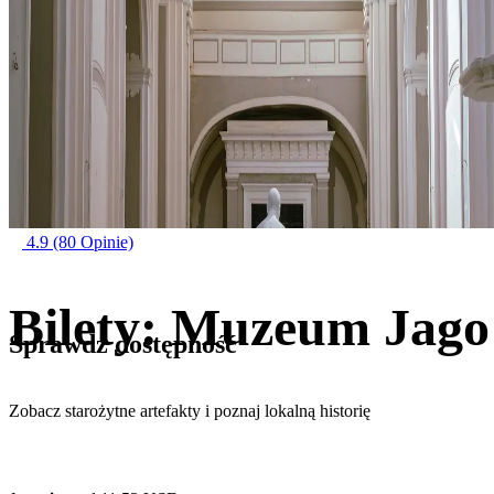
4.9
(80 Opinie)
Bilety: Muzeum Jago
Sprawdź dostępność
Zobacz starożytne artefakty i poznaj lokalną historię