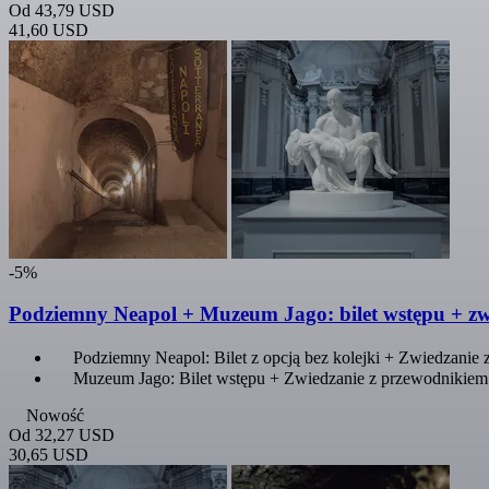
Od
43,79 USD
41,60 USD
-5%
Podziemny Neapol + Muzeum Jago: bilet wstępu + zw
Podziemny Neapol: Bilet z opcją bez kolejki + Zwiedzanie
Muzeum Jago: Bilet wstępu + Zwiedzanie z przewodnikiem
Nowość
Od
32,27 USD
30,65 USD