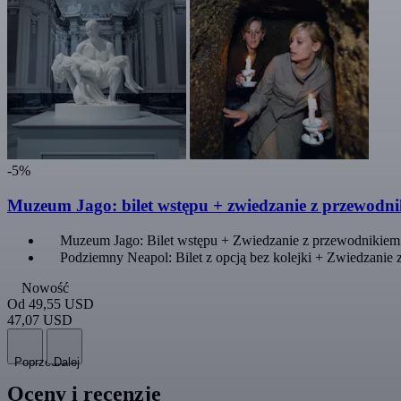
-5%
Muzeum Jago: bilet wstępu + zwiedzanie z przewodn
Muzeum Jago: Bilet wstępu + Zwiedzanie z przewodnikiem
Podziemny Neapol: Bilet z opcją bez kolejki + Zwiedzanie 
Nowość
Od
49,55 USD
47,07 USD
Poprzedni
Dalej
Oceny i recenzje