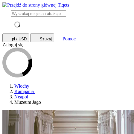
Pomoc
pl / USD
Szukaj
Zaloguj się
Włochy
Kampania
Neapol
Muzeum Jago