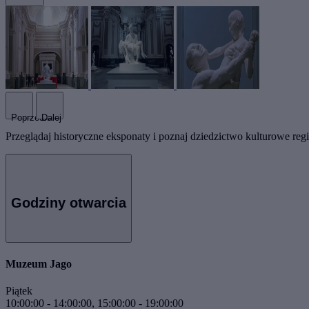
Poprzedni
Dalej
Przeglądaj historyczne eksponaty i poznaj dziedzictwo kulturowe reg
Godziny otwarcia
Muzeum Jago
Piątek
10:00:00
-
14:00:00
,
15:00:00
-
19:00:00